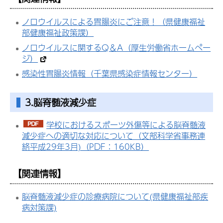
ノロウイルスによる胃腸炎にご注意！（県健康福祉
部健康福祉政策課）
ノロウイルスに関するQ＆A（厚生労働省ホームペー
ジ）
感染性胃腸炎情報（千葉県感染症情報センター）
3.脳脊髄液減少症
学校におけるスポーツ外傷等による脳脊髄液
減少症への適切な対応について（文部科学省事務連
絡平成29年3月)（PDF：160KB）
【関連情報】
脳脊髄液減少症の診療病院について(県健康福祉部疾
病対策課)