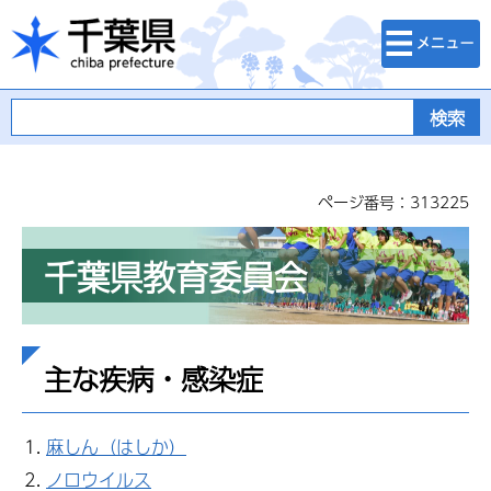
検索・メニュ
千葉県
ー
ページ番号：313225
千葉県教育委員会
主な疾病・感染症
麻しん（はしか）
ノロウイルス