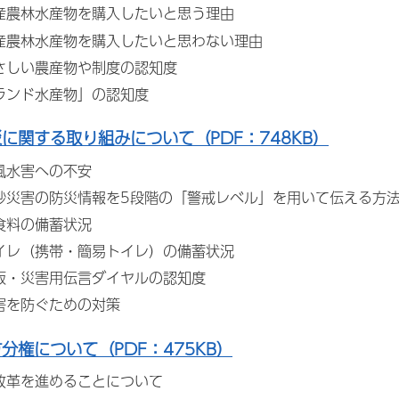
県産農林水産物を購入したいと思う理由
県産農林水産物を購入したいと思わない理由
さしい農産物や制度の認知度
ランド水産物」の認知度
災に関する取り組みについて（PDF：748KB）
風水害への不安
砂災害の防災情報を5段階の「警戒レベル」を用いて伝える方
食料の備蓄状況
イレ（携帯・簡易トイレ）の備蓄状況
板・災害用伝言ダイヤルの認知度
害を防ぐための対策
方分権について（PDF：475KB）
改革を進めることについて