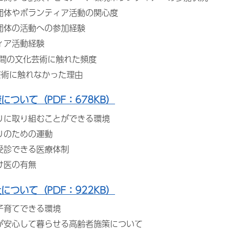
団体やボランティア活動の関心度
団体の活動への参加経験
ィア活動経験
年間の文化芸術に触れた頻度
化芸術に触れなかった理由
康について（PDF：678KB）
りに取り組むことができる環境
りのための運動
受診できる医療体制
け医の有無
祉について（PDF：922KB）
子育てできる環境
が安心して暮らせる高齢者施策について