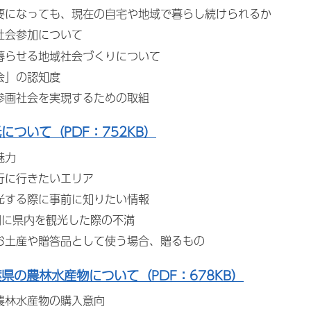
要になっても、現在の自宅や地域で暮らし続けられるか
社会参加について
暮らせる地域社会づくりについて
会」の認知度
参画社会を実現するための取組
光について（PDF：752KB）
魅力
行に行きたいエリア
光する際に事前に知りたい情報
間に県内を観光した際の不満
お土産や贈答品として使う場合、贈るもの
葉県の農林水産物について（PDF：678KB）
農林水産物の購入意向