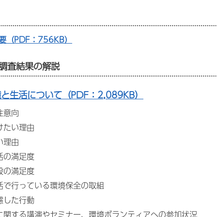
要（PDF：756KB）
調査結果の解説
境と生活について（PDF：2,089KB）
住意向
けたい理由
い理由
活の満足度
般の満足度
活で行っている環境保全の取組
慮した行動
に関する講演やセミナー、環境ボランティアへの参加状況