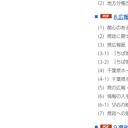
（2）地方分権
8.広
（1）関心のあ
（2）県政に関
（3）県広報紙
（3-1）「ち
（3-2）「ち
（4）千葉県ホ
（4-1）千葉
（5）県の広報
（6）情報の入
（6-1）SNSの
（7）県政への
9.県