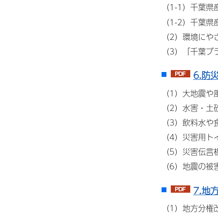
（1-1）千葉
（1-2）千葉
（2）環境にや
（3）「千葉ブ
6.防
（1）大地震や
（2）水害・土
（3）飲料水や
（4）災害用ト
（5）災害伝言
（6）地震の被
7.地
（1）地方分権