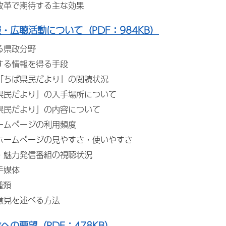
改革で期待する主な効果
報・広聴活動について（PDF：984KB）
る県政分野
する情報を得る手段
「ちば県民だより」の閲読状況
ば県民だより」の入手場所について
ば県民だより」の内容について
ームページの利用頻度
県ホームページの見やすさ・使いやすさ
・魅力発信番組の視聴状況
手媒体
種類
意見を述べる方法
政への要望（PDF：478KB）