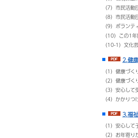
（7）市民活動
（8）市民活動
（9）ボランテ
（10）この1
（10-1）文
2.健
（1）健康づく
（2）健康づく
（3）安心して
（4）かかりつ
3.福
（1）安心して
（2）お年寄り