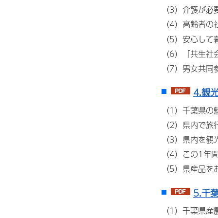
（3）介護が必
（4）高齢者の
（5）安心して
（6）「共生社
（7）男女共同
4.観
（1）千葉県の
（2）県内で旅
（3）県内を観
（4）この1年
（5）県産品を
5.千
（1）千葉県産