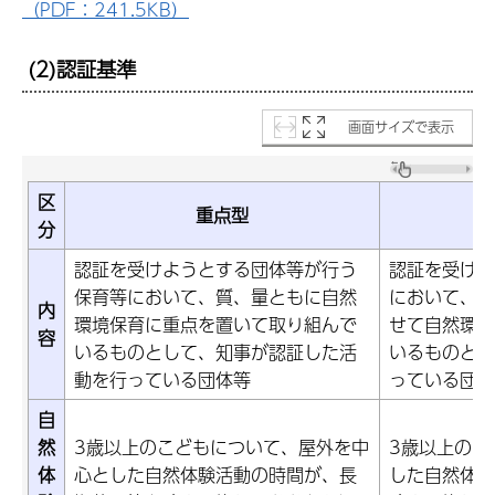
（PDF：241.5KB）
(2)認証基準
画面サイズで表示
区
重点型
分
認証を受けようとする団体等が行う
認証を受けよ
保育等において、質、量ともに自然
において、他
内
環境保育に重点を置いて取り組んで
せて自然環境
容
いるものとして、知事が認証した活
いるものとし
動を行っている団体等
っている団体
自
然
3歳以上のこどもについて、屋外を中
3歳以上のこ
体
心とした自然体験活動の時間が、長
した自然体験