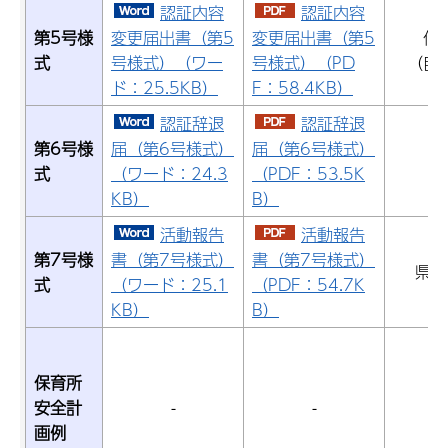
認証内容
認証内容
第5号様
変更届出書（第5
変更届出書（第5
作
式
号様式）（ワー
号様式）（PD
（自
ド：25.5KB）
F：58.4KB）
認証辞退
認証辞退
第6号様
届（第6号様式）
届（第6号様式）
式
（ワード：24.3
（PDF：53.5K
KB）
B）
活動報告
活動報告
第7号様
書（第7号様式）
書（第7号様式）
県か
式
（ワード：25.1
（PDF：54.7K
KB）
B）
保育所
安全計
-
-
画例