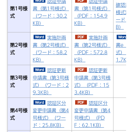
認証申請
認証申請
確認書
第1号様
書（第1号様式）
書（第1号様式）
様式別
式
（ワード：30.2
（PDF：154.9
ード：2
KB）
KB）
B）
実施計画
実施計画
第2号様
書（第2号様式）
書（第2号様式）
書e（
式
（ワード：58.2
（PDF：572.8
式）（
KB）
KB）
1.7KB
認証更新
認証更新
第3号様
申請書（第3号様
申請書（第3号様
式
式）（ワード：2
式）（PDF：15
9.3KB）
3.4KB）
認証区分
認証区分
第4号様
変更申請書（第4
変更申請書（第4
式
号様式）（ワー
号様式）（PD
ド：25.8KB）
F：62.1KB）