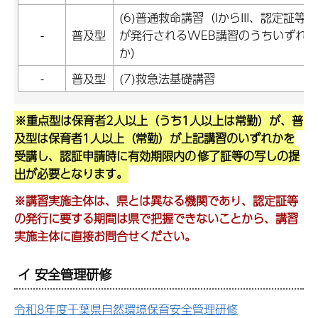
(6)普通救命講習（IからIII、認定証等
-
普及型
が発行されるWEB講習のうちいずれ
か）
-
普及型
(7)救急法基礎講習
※重点型は保育者2人以上（うち1人以上は常勤）が、普
及型は保育者1人以上（常勤）が上記講習のいずれかを
受講し、認証申請時に有効期限内の
修了証等の写しの提
出が必要となります。
※講習実施主体は、県とは異なる機関であり、
認定証等
の発行に要する期間は県で把握できないことから、講習
実施主体に直接お問合せください。
イ 安全管理研修
令和8年度千葉県自然環境保育安全管理研修