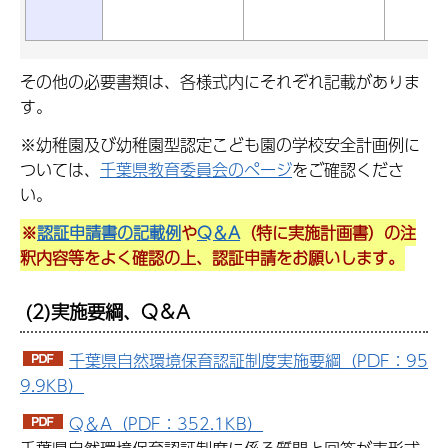
その他の必要書類は、各様式内にそれぞれ記載がありま
す。
※幼稚園及び幼稚園型認定こども園の学校安全計画例に
ついては、
千葉県教育委員会のページ
をご確認くださ
い。
※
認証申請書の記載例
や
Q＆A
（特に
実施
計画書）の注
釈内容等をよく確認の上、認証申請をお願いします。
(2)実施要綱、Q＆A
千葉県自然環境保育認証制度実施要綱（PDF：95
9.9KB）
Q＆A（PDF：352.1KB）