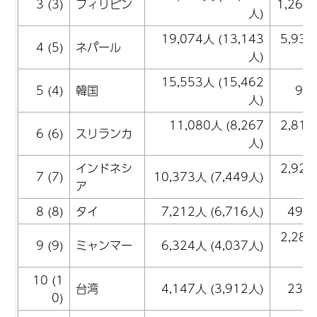
3 (3)
フィリピン
1,264
人)
19,074人 (13,143
5,93
4 (5)
ネパール
人)
15,553人 (15,462
5 (4)
韓国
91
人)
11,080人 (8,267
2,81
6 (6)
スリランカ
人)
インドネシ
2,92
7 (7)
10,373人 (7,449人)
ア
8 (8)
タイ
7,212人 (6,716人)
496
2,28
9 (9)
ミャンマー
6,324人 (4,037人)
10 (1
台湾
4,147人 (3,912人)
235
0)