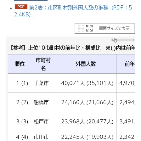
第2表：市区町村別外国人数の推移（PDF：5
2.4KB）
画面サイズで表示
【参考】上位10市町村の前年比・構成比 ※( )内は前年1
市町村
順位
外国人数
前年同
名
1 (1)
千葉市
40,071人 (35,101人)
4,970人
2 (2)
船橋市
24,160人 (21,666人)
2,494人
3 (3)
松戸市
23,968人 (20,477人)
3,491人
4 (4)
市川市
22,245人 (19,903人)
2,342人