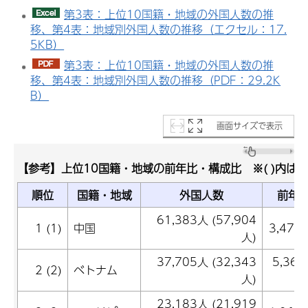
第3表：上位10国籍・地域の外国人数の推
移、第4表：地域別外国人数の推移（エクセル：17.
5KB）
第3表：上位10国籍・地域の外国人数の推
移、第4表：地域別外国人数の推移（PDF：29.2K
B）
画面サイズで表示
【参考】上位10国籍・地域の前年比・構成比 ※( )内は
順位
国籍・地域
外国人数
前年
61,383人 (57,904
1 (1)
中国
3,479
人)
37,705人 (32,343
5,36
2 (2)
ベトナム
人)
23,183人 (21,919