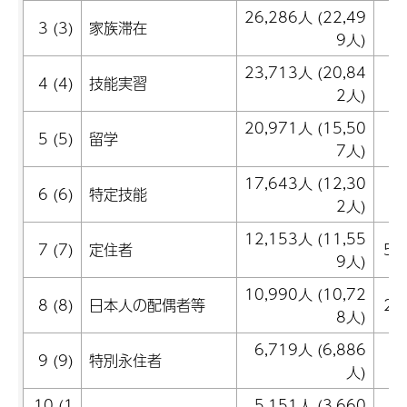
26,286人 (22,49
3
3 (3)
家族滞在
9人)
23,713人 (20,84
2
4 (4)
技能実習
2人)
20,971人 (15,50
5
5 (5)
留学
7人)
17,643人 (12,30
5
6 (6)
特定技能
2人)
12,153人 (11,55
7 (7)
定住者
59
9人)
10,990人 (10,72
8 (8)
日本人の配偶者等
26
8人)
6,719人 (6,886
▲
9 (9)
特別永住者
人)
10 (1
5,151人 (3,660
1