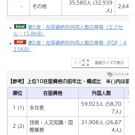
35,580人 (32,939
-
その他
2,641
人)
第5表：在留資格別外国人数の推移（エクセ
ル：15.8KB）
第5表：在留資格別外国人数の推移（PDF：4
2.5KB）
画面サイズで表示
【参考】上位10在留資格の前年比・構成比 ※( )内は前年
順位
在留資格
外国人数
前
59,923人 (58,70
1,
1 (1)
永住者
7人)
技術・人文知識・国
31,908人 (26,87
5
2 (2)
際業務
4人)