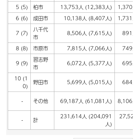
5 (5)
柏市
13,753人 (12,383人)
1,370人
6 (6)
成田市
10,138人 (8,407人)
1,731人
八千代
7 (7)
8,506人 (7,615人)
891人
市
8 (8)
市原市
7,815人 (7,066人)
749人
習志野
9 (9)
6,072人 (5,377人)
695人
市
10 (1
野田市
5,699人 (5,015人)
684人
0)
-
その他
69,187人 (61,081人)
8,106人
231,614人 (204,091
27,52
-
計
人)