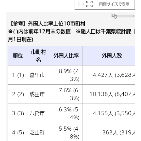
画面サイズで表示
【参考】外国人比率上位10市町村
※( )内は前年12月末の数値 ※総人口は千葉県統計課「毎
月1日現在)
市町村
順位
外国人比率
外国人数
名
8.9% (7.
1 (1)
富里市
4,427人 (3,628人)
3%)
7.6% (6.
2 (2)
成田市
10,138人 (8,407人)
3%)
6.3% (5.
3 (3)
八街市
4,155人 (3,550人)
4%)
5.5% (4.
4 (5)
芝山町
363人 (319人)
8%)