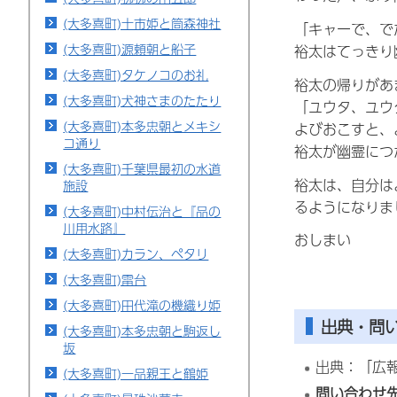
(大多喜町)十市姫と筒森神社
「キャーで、で
(大多喜町)源頼朝と船子
裕太はてっきり
(大多喜町)タケノコのお礼
裕太の帰りがあ
(大多喜町)犬神さまのたたり
「ユウタ、ユウ
(大多喜町)本多忠朝とメキシ
よびおこすと、
コ通り
裕太が幽霊につ
(大多喜町)千葉県最初の水道
裕太は、自分は
施設
るようになりま
(大多喜町)中村伝治と『品の
川用水路』
おしまい
(大多喜町)カラン、ペタリ
(大多喜町)雷台
(大多喜町)田代滝の機織り姫
出典・問
(大多喜町)本多忠朝と駒返し
坂
出典：「広報
(大多喜町)一品親王と鶴姫
問い合わせ