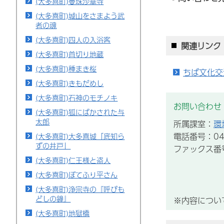
(大多喜町)曼珠沙華寺
(大多喜町)城山をさまよう武
者の魂
(大多喜町)四人の入浴客
関連リンク
(大多喜町)首切り地蔵
(大多喜町)種まき桜
ちば文化交
(大多喜町)きもだめし
(大多喜町)石神のモチノキ
お問い合わせ
(大多喜町)狐にばかされた与
太郎
所属課室：
環
電話番号：043
(大多喜町)大多喜城「底知ら
ずの井戸」
ファックス番号：
(大多喜町)仁王様と盗人
(大多喜町)ぼてふり平さん
(大多喜町)浄宗寺の『呼びも
どしの鐘』
※内容につい
(大多喜町)地獄橋