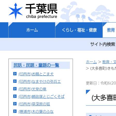
千葉県
ホーム
くらし・福祉・健康
教育
サイト内検索
ホーム
>
教育・
民話・民謡・童謡の一覧
> (大多喜町)き
(印西市)お鶴とこま犬
(印西市)なまやけの弥兵エ
更新日：令和6(20
(印西市)光堂の竜
(大多喜
(印西市)頼政塚とじごくそば
(印西市)草深原の狐
(勝浦市)木の葉のふな