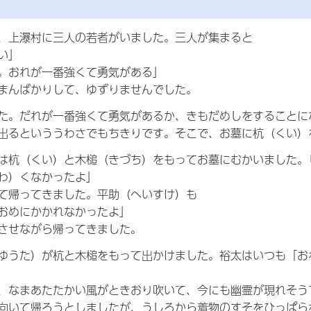
、上瀑村に三人の若者がいました。三人が集まると
い」
。おれが一番強くて勇気がある」
まんばかりして、ゆずりませんでした。
た。だれが一番強くて勇気があるか、きもだめしをすることに
出るといううわさでもちきりです。そこで、お墓に杭（くい）
は杭（くい）と木槌（きづち）をもってお墓にむかいました。
わ）くなかったよ」
て帰ってきました。平助（へいすけ）も
おめにかかれなかったよ」
させながら帰ってきました。
ゆうた）が杭と木槌をもって出かけました。裕太はいつも「お
、なまあたたかい風がときおり吹いて、今にも幽霊が現れそう
向いて帰ろうとしましたが、うしろから着物のすそをひっぱら