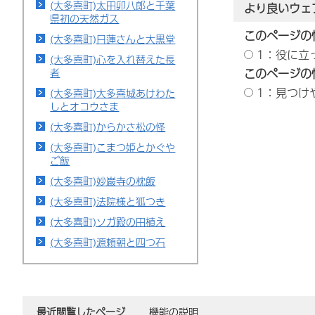
(大多喜町)太田卯八郎と千葉
より良いウェ
県初の天然ガス
このページの
(大多喜町)日蓮さんと大黒堂
1：役に立
(大多喜町)心を入れ替えた長
者
このページの
1：見つけ
(大多喜町)大多喜城あけわた
しとオコウさま
(大多喜町)からかさ松の怪
(大多喜町)こまつ姫とかぐや
ご飯
(大多喜町)妙巌寺の枕飯
(大多喜町)法院様と狐つき
(大多喜町)ソガ殿の田植え
(大多喜町)源頼朝と四つ石
最近閲覧したページ
機能の説明