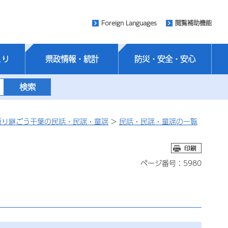
Foreign Languages
閲覧補助機能
くり
県政情報・統計
防災・安全・安心
語り継ごう千葉の民話・民謡・童謡
>
民話・民謡・童謡の一覧
ページ番号：5980