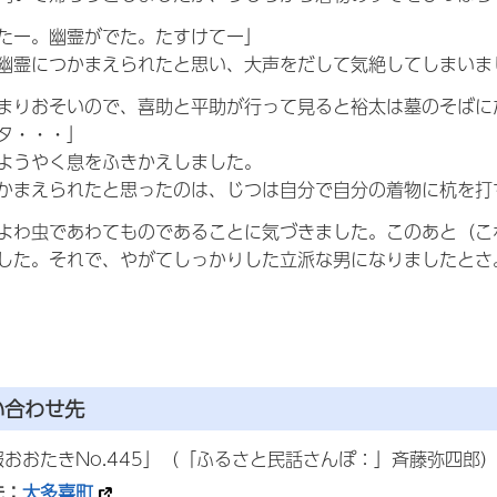
たー。幽霊がでた。たすけてー」
幽霊につかまえられたと思い、大声をだして気絶してしまいま
まりおそいので、喜助と平助が行って見ると裕太は墓のそばに
タ・・・」
ようやく息をふきかえしました。
かまえられたと思ったのは、じつは自分で自分の着物に杭を打
よわ虫であわてものであることに気づきました。このあと（こ
した。それで、やがてしっかりした立派な男になりましたとさ
い合わせ先
おおたきNo.445」（「ふるさと民話さんぽ：」斉藤弥四郎
先：
大多喜町