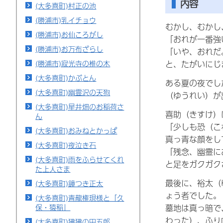
内容
(大多喜町)村正の池
(勝浦市)乳イチョウ
むかし、むかし
(勝浦市)お仙ころがし
「おれが一番強
(勝浦市)お万布ざらし
「いや、おれだ
(勝浦市)寂光寺の椎の木
と、たがいにじ
(大多喜町)かぶとん
ある夏の夜でし
(大多喜町)幽霊沢の天狗
（ゆうれい）が
(大多喜町)星井畑のお稲荷さ
喜助（きすけ）
ん
「少しも恐（こ
(大多喜町)おみねとかっぱ
真っ青な顔をし
(大多喜町)夜泣き石
「残念、幽霊に
(大多喜町)雨をふらせてくれ
と足をガクガク
た上人さま
最後に、裕太（
(大多喜町)鐘つき正太
ょう者でした。
(大多喜町)青龍権現様と「久
墓地は真っ暗で
保・猿稲」
わった）、ふり
(大多喜町)狒狒の田五郎