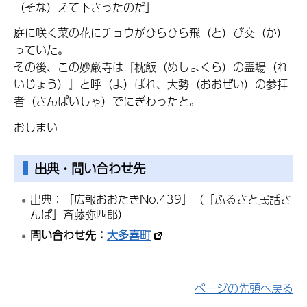
（そな）えて下さったのだ」
庭に咲く菜の花にチョウがひらひら飛（と）び交（か）
っていた。
その後、この妙厳寺は『枕飯（めしまくら）の霊場（れ
いじょう）』と呼（よ）ばれ、大勢（おおぜい）の参拝
者（さんぱいしゃ）でにぎわったと。
おしまい
出典・問い合わせ先
出典：「広報おおたきNo.439」（「ふるさと民話さ
んぽ」斉藤弥四郎）
問い合わせ先：
大多喜町
ページの先頭へ戻る