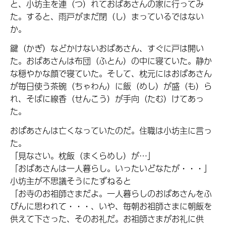
と、小坊主を連（つ）れておばあさんの家に行ってみ
た。すると、雨戸がまだ閉（し）まっているではない
か。
鍵（かぎ）などかけないおばあさん、すぐに戸は開い
た。おばあさんは布団（ふとん）の中に寝ていた。静か
な穏やかな顔で寝ていた。そして、枕元にはおばあさん
が毎日使う茶碗（ちゃわん）に飯（めし）が盛（も）ら
れ、そばに線香（せんこう）が手向（たむ）けてあっ
た。
おぱあさんは亡くなっていたのだ。住職は小坊主に言っ
た。
「見なさい。枕飯（まくらめし）が…」
「おばあさんは一人暮らし。いったいどなたが・・・」
小坊主が不思議そうにたずねると
「お寺のお祖師さまだよ。一人暮らしのおばあさんをふ
びんに思われて・・・、いや、毎朝お祖師さまに朝飯を
供えて下さった、そのお礼だ。お祖師さまがお礼に供