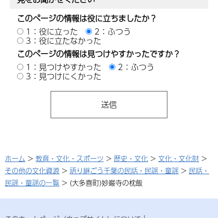
このページの情報は役に立ちましたか？
1：役に立った
2：ふつう
3：役に立たなかった
このページの情報は見つけやすかったですか？
1：見つけやすかった
2：ふつう
3：見つけにくかった
ホーム
>
教育・文化・スポーツ
>
歴史・文化
>
文化・文化財
>
その他の文化資源
>
語り継ごう千葉の民話・民謡・童謡
>
民話・
民謡・童謡の一覧
> (大多喜町)妙巌寺の枕飯