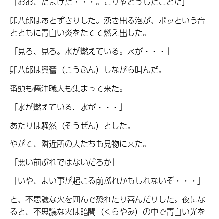
「おお、たまげた・・・。こりゃどうしたことだ」
卯八郎はあとずさりした。湧き出る泡が、ポッという音
とともに青白い炎をたてて燃え出した。
「見ろ、見ろ。水が燃えている。水が・・・」
卯八郎は興奮（こうふん）しながら叫んだ。
番頭も醤油職人も集まって来た。
「水が燃えている、水が・・・」
あたりは騒然（そうぜん）とした。
やがて、隣近所の人たちも見物に来た。
「悪い前ぶれではないだろか」
「いや、よい事が起こる前ぶれかもしれないぞ・・・」
と、不思議な火を囲んで恐れたり喜んだりした。夜にな
ると、不思議な火は暗闇（くらやみ）の中で青白い光を