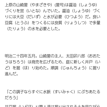
上原の山崎屋（やまざきや）(屋号)は醤油（しょうゆ）
づくりを営（いとな）んでいた。醤油（しょうゆ）づく
りには大豆（だいず）と水が必要（ひつよう）だ。良い
豆腐（とうふ）をつくるには良質（りょうしつ）で多量
（たりょう）の水を必要とした。
明治二十四年五月。山崎屋の主人、太田卯八郎（おおた
うはちろう）は商売を広げるため、庭に新しく井戸（い
ど）を掘（ほ）り始めた。順調（じゅんちょう）に掘り
進んだ。
「この調子ならすぐに水脈（すいみゃく）にぶちあたる
だろう」
井戸掘（いどほ）り職人達は掘り出される土を見ながら