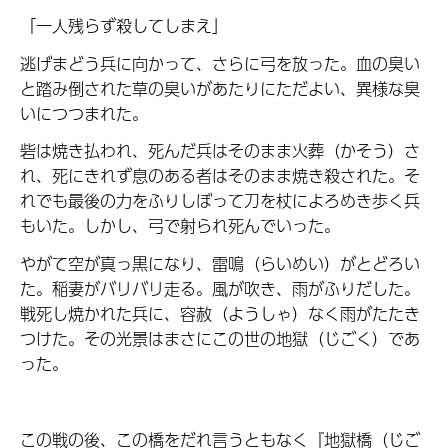
「一人残らず殺してしまえ」
逃げまどう兵に向かって、さらに弓を放った。血の臭い
と踏み倒された草の臭いがあたりにただよい、異様な臭
いにつつまれた。
砦は焼き払われ、死んだ兵はそのまま火葬（かそう）さ
れ、死にきれず息のある者はそのまま焼き殺された。そ
れでも最後の力をふりしぼって刀を杖によろめき歩く兵
もいた。しかし、弓で射られ死んでいった。
やがて空が真っ黒になり、雷鳴（らいめい）がとどろい
た。稲妻がバリバリ走る。風が吹き、雨がふりだした。
戦死し焼かれた兵に、容赦（ようしゃ）なく雨がたたき
つけた。その光景はまさにこの世の地獄（じごく）であ
った。
この戦の後、この橋をだれ言うともなく『地獄橋（じご