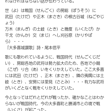
れなければならない話が伝わっている。
世（よ）は戦国（せんごく）の房総（ぼうそう）に
武田（たけだ）や正木（まさき）の根古谷城（ねごやじ
ょう）
万木（まんぎ）の土岐（とき）と幾度（いくたび）か
干戈（かんか）交（まじ）へし刈谷原（かりやば
ら）・・・
『大多喜城讃歌』詩・尾本信平
歌にも歌われているように、戦国時代（せんごくじだ
い）、房総各地の武将は勢力拡大のため、各地で小競
（こぜ）り合（あ）いをくりかえしていた。ここ大多喜
には武田（たけだ）、正木（まさき）、隣の夷隅には土
岐（とき）、安房には里見（さとみ）・・・有力な武将
がいくどとなく戦をくりかえしていた。
今となってはだれとだれが戦ったか、確かなことはわか
らないが戦国時代、今の大多喜町と勝浦市との境で戦
（いくさ）が起こった。