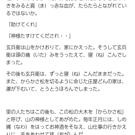
きをみると真（ま）っ赤な血が、たらたらとながれてい
るではないか。
「助けてくれ」
「神様たすけてくだされ・・」
玄兵衛は山をかけおりて、家にかえった。そうして玄兵
衛は頭の痛（いた）みをうったえて、寝（ね）こんでし
まった。
その後も玄兵衛は、ずっと寝（ね）こんだままだった。
また、からかさ松を切るように命じた庄屋どんの家は、
運が下むいて、とうとうほろんでしまった。
里の人たちはこの後も、この松の大木を「からかさ松」
と呼び、山の神様としてあがめた。毎年正月には、しめ
縄（なわ）をはってお神酒をそなえ、山仕事の行きかえ
りに、手をあわせて拝（おが）んだ。