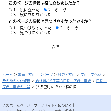
このページの情報は役に立ちましたか？
1：役に立った
2：ふつう
3：役に立たなかった
このページの情報は見つけやすかったですか？
1：見つけやすかった
2：ふつう
3：見つけにくかった
ホーム
>
教育・文化・スポーツ
>
歴史・文化
>
文化・文化財
>
その他の文化資源
>
語り継ごう千葉の民話・民謡・童謡
>
民話・
民謡・童謡の一覧
> (大多喜町)からかさ松の怪
このホームページ（ウェブサイト）について
リンク・著作権・プライバシー・免責事項等