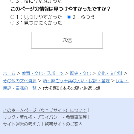
3：役に立たなかった
このページの情報は見つけやすかったですか？
1：見つけやすかった
2：ふつう
3：見つけにくかった
ホーム
>
教育・文化・スポーツ
>
歴史・文化
>
文化・文化財
>
その他の文化資源
>
語り継ごう千葉の民話・民謡・童謡
>
民話・
民謡・童謡の一覧
> (大多喜町)本多忠朝と駒返し坂
このホームページ（ウェブサイト）について
リンク・著作権・プライバシー・免責事項等
サイト運営の考え方
携帯サイトのご案内