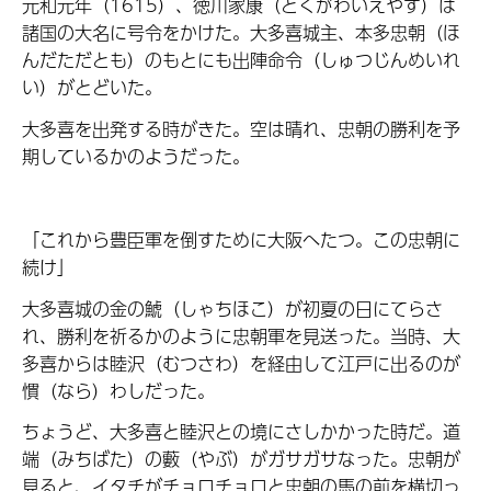
元和元年（1615）、徳川家康（とくがわいえやす）は
諸国の大名に号令をかけた。大多喜城主、本多忠朝（ほ
んだただとも）のもとにも出陣命令（しゅつじんめいれ
い）がとどいた。
大多喜を出発する時がきた。空は晴れ、忠朝の勝利を予
期しているかのようだった。
「これから豊臣軍を倒すために大阪へたつ。この忠朝に
続け」
大多喜城の金の鯱（しゃちほこ）が初夏の日にてらさ
れ、勝利を祈るかのように忠朝軍を見送った。当時、大
多喜からは睦沢（むつさわ）を経由して江戸に出るのが
慣（なら）わしだった。
ちょうど、大多喜と睦沢との境にさしかかった時だ。道
端（みちばた）の藪（やぶ）がガサガサなった。忠朝が
見ると、イタチがチョロチョロと忠朝の馬の前を横切っ