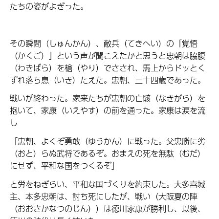
たちの姿がよぎった。
その瞬間（しゅんかん）、敵兵（てきへい）の「覚悟
（かくご）」という声が聞こえたかと思うと忠朝は脇腹
（わきばら）を槍（やり）でさされ、馬上からドッとく
ずれ落ち息（いき）たえた。忠朝、三十四歳であった。
戦いが終わった。家来たちが忠朝の亡骸（なきがら）を
抱いて、家康（いえやす）の前を通った。家康は涙を流
し
「忠朝、よくぞ勇敢（ゆうかん）に戦った。父忠勝に劣
（おと）らぬ武将であるぞ。おまえの死を無駄（むだ）
にせず、平和な国をつくるぞ」
と労をねぎらい、平和な国づくりを約束した。大多喜城
主、本多忠朝は、討ち死にしたが、戦い（大阪夏の陣
（おおさかなつのじん））は徳川家康が勝利し、以後、