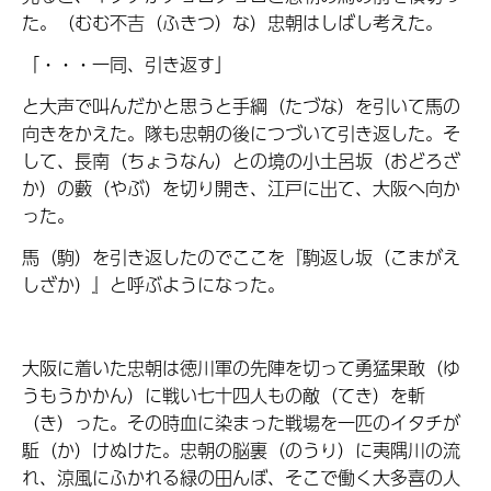
た。（むむ不吉（ふきつ）な）忠朝はしばし考えた。
「・・・一同、引き返す」
と大声で叫んだかと思うと手綱（たづな）を引いて馬の
向きをかえた。隊も忠朝の後につづいて引き返した。そ
して、長南（ちょうなん）との境の小土呂坂（おどろざ
か）の藪（やぶ）を切り開き、江戸に出て、大阪へ向か
った。
馬（駒）を引き返したのでここを『駒返し坂（こまがえ
しざか）』と呼ぶようになった。
大阪に着いた忠朝は徳川軍の先陣を切って勇猛果敢（ゆ
うもうかかん）に戦い七十四人もの敵（てき）を斬
（き）った。その時血に染まった戦場を一匹のイタチが
駈（か）けぬけた。忠朝の脳裏（のうり）に夷隅川の流
れ、涼風にふかれる緑の田んぼ、そこで働く大多喜の人