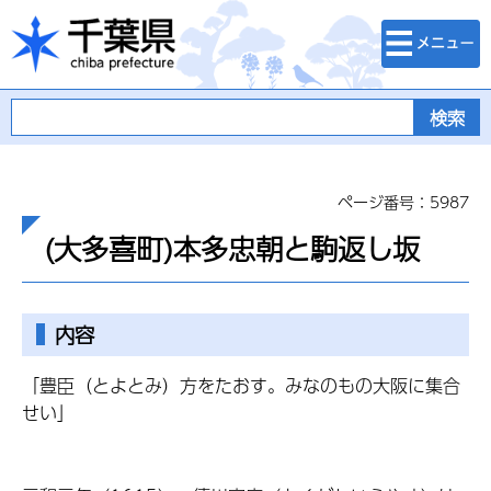
検索・メニュ
千葉県
ー
ページ番号：5987
(大多喜町)本多忠朝と駒返し坂
内容
「豊臣（とよとみ）方をたおす。みなのもの大阪に集合
せい」