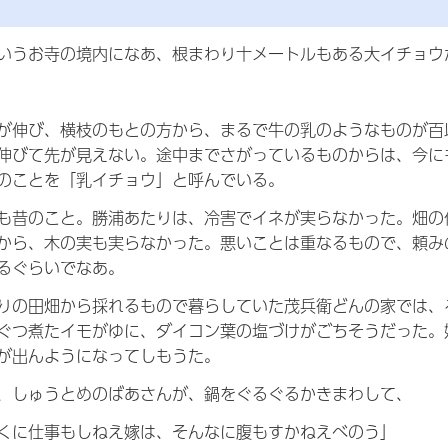
いうお寺の境内になあ、根まわり十メートルもある大イチョウ
が伸び、横枝のもとの方から、まるで牛の乳のようなものが百
伸びて先が見えない。途中までさがっているものからは、今に
のことを「乳イチョウ」と呼んでいる。
も昔のこと。勝浦あたりは、冷害でイネが実らなかった。畑の
から、木の実も実らなかった。悪いことは重なるもので、頼み
るぐらいでなあ。
りの田畑から採れるもので暮らしていた茂兵衛どんの家では、
ぐつ煮たイモがゆに、ダイコン葉の塩づけがごちそうだった。
が出んようになってしもうた。
、しゅうとめのばあさんが、鍋をぐるぐるかきまわして、
くに仕事もしねえ嫁は、そんなに腹もすかねえべのう」