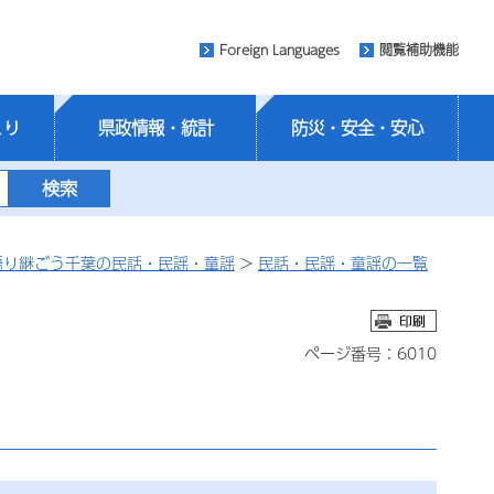
Foreign Languages
閲覧補助機能
くり
県政情報・統計
防災・安全・安心
語り継ごう千葉の民話・民謡・童謡
>
民話・民謡・童謡の一覧
ページ番号：6010