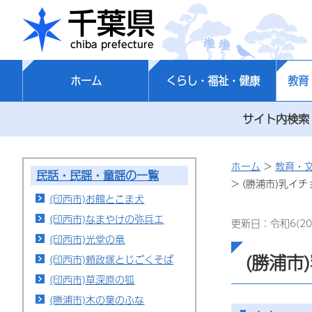
千葉県
ホーム
くらし・福祉・健康
教育
サイト内検索
ホーム
>
教育・
民話・民謡・童謡の一覧
> (勝浦市)乳イチ
(印西市)お鶴とこま犬
(印西市)なまやけの弥兵エ
更新日：令和6(20
(印西市)光堂の竜
(勝浦市
(印西市)頼政塚とじごくそば
(印西市)草深原の狐
(勝浦市)木の葉のふな