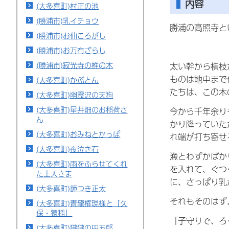
内容
(大多喜町)村正の池
(勝浦市)乳イチョウ
勝浦の高照寺と
(勝浦市)お仙ころがし
(勝浦市)お万布ざらし
(勝浦市)寂光寺の椎の木
太い幹から横枝
ものは地中まで
(大多喜町)かぶとん
たちは、この木
(大多喜町)幽霊沢の天狗
(大多喜町)星井畑のお稲荷さ
今から千年余り
ん
かり降っていた
(大多喜町)おみねとかっぱ
れ端が打ち寄せ
(大多喜町)夜泣き石
漁とわずかばか
(大多喜町)雨をふらせてくれ
を入れて、ぐつ
た上人さま
に、さっぱり乳
(大多喜町)鐘つき正太
それもそのはず
(大多喜町)青龍権現様と「久
保・猿稲」
「子守りで、ろ
(大多喜町)狒狒の田五郎