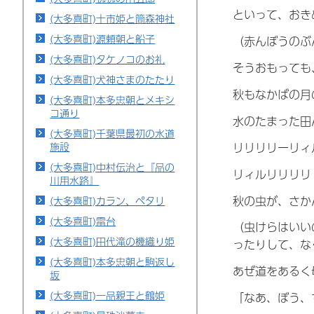
といって、おき
(大多喜町)十市姫と筒森神社
(大多喜町)源頼朝と船子
（赤んぼうのぶ
(大多喜町)タケノコのお礼
そうおもっても
(大多喜町)犬神さまのたたり
秋もなかばの月
(大多喜町)本多忠朝とメキシ
コ通り
水のたまった田
(大多喜町)千葉県最初の水道
リリリリーリィ
施設
(大多喜町)中村伝治と『品の
リィルリリリリ
川用水路』
秋の虫が、さか
(大多喜町)カラン、ペタリ
(大多喜町)雷台
（虫けらはいい
(大多喜町)田代滝の機織り姫
ったりして、な
(大多喜町)本多忠朝と駒返し
あぜ道をあるく
坂
(大多喜町)一品親王と鶴姫
「なあ、ぼう、