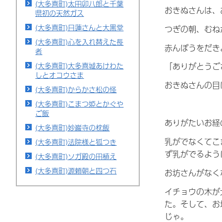
(大多喜町)太田卯八郎と千葉
おきぬさんは、
県初の天然ガス
(大多喜町)日蓮さんと大黒堂
つぎの朝、むね
(大多喜町)心を入れ替えた長
赤んぼうをだき
者
(大多喜町)大多喜城あけわた
「ありがとうご
しとオコウさま
おきぬさんの目
(大多喜町)からかさ松の怪
(大多喜町)こまつ姫とかぐや
ご飯
ありがたいお経
(大多喜町)妙巌寺の枕飯
乳がでなくてこ
(大多喜町)法院様と狐つき
ず乳がでるよう
(大多喜町)ソガ殿の田植え
(大多喜町)源頼朝と四つ石
お坊さんがなく
イチョウの木が
た。そして、お
じゃ。