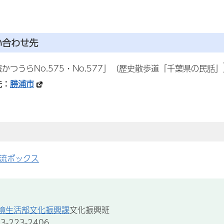
い合わせ先
かつうらNo.575・No.577」（歴史散歩道「千葉県の民話」
先：
勝浦市
流ボックス
境生活部文化振興課
文化振興班
-223-2406