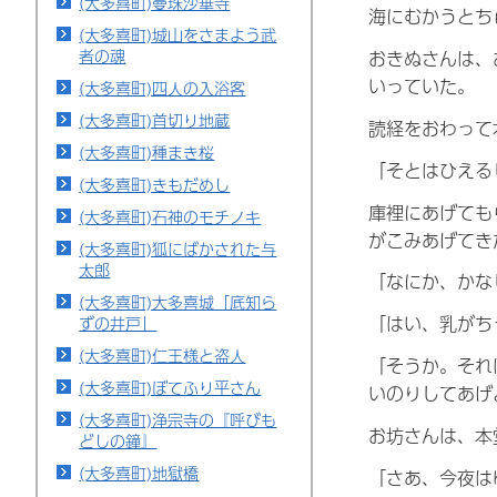
(大多喜町)曼珠沙華寺
海にむかうとち
(大多喜町)城山をさまよう武
者の魂
おきぬさんは、
いっていた。
(大多喜町)四人の入浴客
(大多喜町)首切り地蔵
読経をおわって
(大多喜町)種まき桜
「そとはひえる
(大多喜町)きもだめし
庫裡にあげても
(大多喜町)石神のモチノキ
がこみあげてき
(大多喜町)狐にばかされた与
太郎
「なにか、かな
(大多喜町)大多喜城「底知ら
「はい、乳がち
ずの井戸」
(大多喜町)仁王様と盗人
「そうか。それ
(大多喜町)ぼてふり平さん
いのりしてあげ
(大多喜町)浄宗寺の『呼びも
お坊さんは、本
どしの鐘』
(大多喜町)地獄橋
「さあ、今夜は