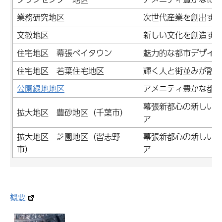
業務研究地区
次世代産業を創出す
文教地区
新しい文化を創造す
住宅地区 幕張ベイタウン
魅力的な都市デザイ
住宅地区 若葉住宅地区
輝く人と街並みが融
公園緑地地区
アメニティ豊かな都
幕張新都心の新しい
拡大地区 豊砂地区（千葉市）
ア
拡大地区 芝園地区（習志野
幕張新都心の新しい
市）
ア
概要