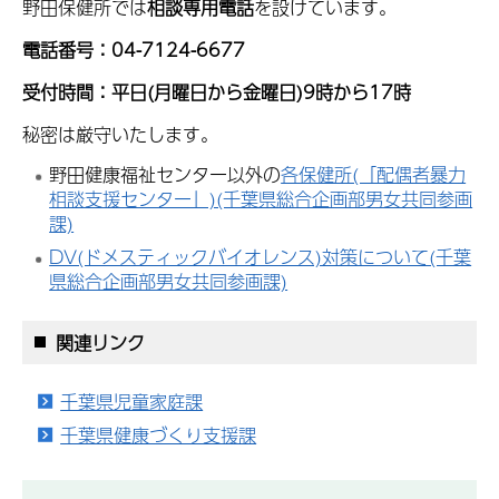
野田保健所では
相談専用電話
を設けています。
電話番号：04-7124-6677
受付時間：平日(月曜日から金曜日)9時から17時
秘密は厳守いたします。
野田健康福祉センター以外の
各保健所(「配偶者暴力
相談支援センター」)(千葉県総合企画部男女共同参画
課)
DV(ドメスティックバイオレンス)対策について(千葉
県総合企画部男女共同参画課)
関連リンク
千葉県児童家庭課
千葉県健康づくり支援課