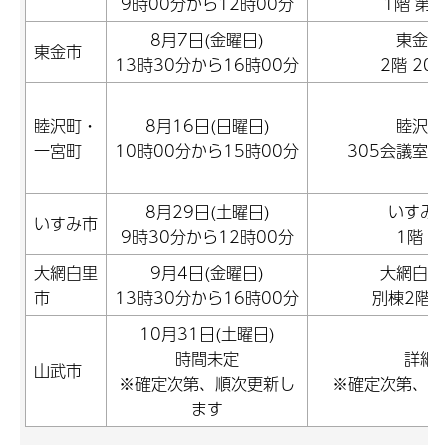
9時00分から12時00分
1階 第
8月7日(金曜日)
東金市
東金市
13時30分から16時00分
2階 20
睦沢町・
8月16日(日曜日)
睦沢町
一宮町
10時00分から15時00分
305会議室・
8月29日(土曜日)
いすみ
いすみ市
9時30分から12時00分
1階 
大網白里
9月4日(金曜日)
大網白里
市
13時30分から16時00分
別棟2階 
10月31日(土曜日)
時間未定
詳細
山武市
※確定次第、順次更新し
※確定次第、順
ます