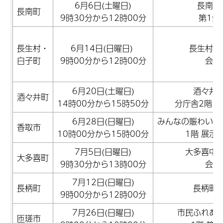
6月6日(土曜日)
長南町
長南町
9時30分から12時00分
第1会
長生村・
6月14日(日曜日)
長生村文
白子町
9時00分から12時00分
会議
6月20日(土曜日)
酒々井
酒々井町
14時00分から15時50分
分庁舎2階 
6月28日(日曜日)
みんなの賑わい交
香取市
10時00分から15時00分
1階 展示
7月5日(日曜日)
大多喜中
大多喜町
9時30分から13時00分
会議
7月12日(日曜日)
長柄町
長柄町
9時00分から12時00分
7月26日(日曜日)
市民ふれあ
匝瑳市