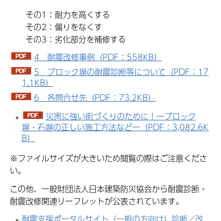
その1：耐力を高くする
その2：偏りをなくす
その3：劣化部分を補修する
4 耐震改修事例（PDF：558KB）
5 ブロック塀の耐震診断等について（PDF：17
1.1KB）
6 各問合せ先（PDF：73.2KB）
災害に強い街づくりのために！ーブロック
塀・石塀の正しい施工方法などー（PDF：3,082.6K
B）
※ファイルサイズが大きいため閲覧の際はご注意くださ
い。
この他、一般財団法人日本建築防災協会から耐震診断・
耐震改修関連リーフレットが公表されています。
耐震支援ポータルサイト（一般の方向け）診断／改