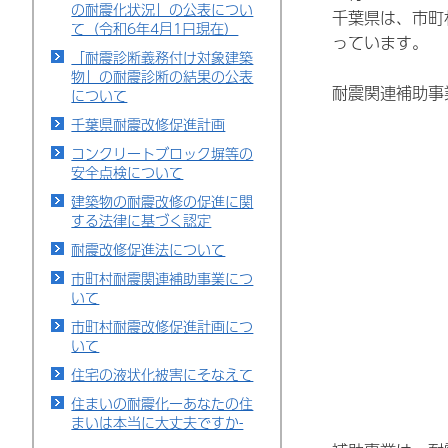
の耐震化状況」の公表につい
千葉県は、市町
て（令和6年4月1日現在）
っています。
「耐震診断義務付け対象建築
物」の耐震診断の結果の公表
耐震関連補助事
について
千葉県耐震改修促進計画
コンクリートブロック塀等の
安全点検について
建築物の耐震改修の促進に関
する法律に基づく認定
耐震改修促進法について
市町村耐震関連補助事業につ
いて
市町村耐震改修促進計画につ
いて
住宅の液状化被害にそなえて
住まいの耐震化ーあなたの住
まいは本当に大丈夫ですか-