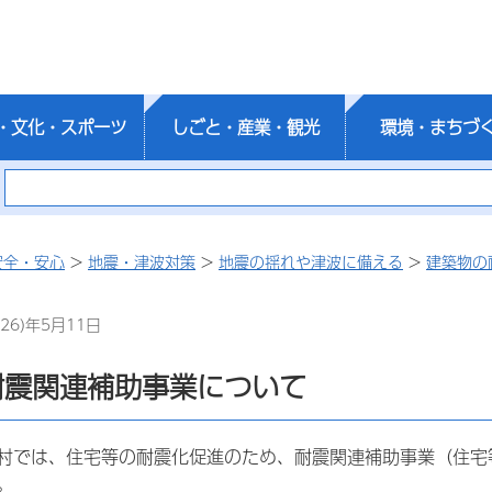
・文化・スポーツ
しごと・産業・観光
環境・まちづ
安全・安心
>
地震・津波対策
>
地震の揺れや津波に備える
>
建築物の
26)年5月11日
耐震関連補助事業について
村では、住宅等の耐震化促進のため、耐震関連補助事業（住宅
。