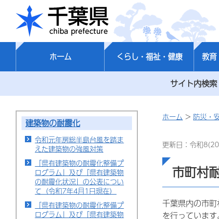
千葉県
ホーム
くらし・福祉・健康
教育
サイト内検索
ホーム
>
防災・
建築物の耐震化
令和元年房総半島台風を踏ま
更新日：令和8(20
えた建築物の強風対策
「県有建築物の耐震化整備プ
市町村
ログラム」及び「県有建築物
の耐震化状況」の公表につい
て（令和7年4月1日現在）
千葉県内の市町
「県有建築物の耐震化整備プ
ログラム」及び「県有建築物
を行っています