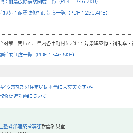
宅：耐震改修補助制度一覧（PDF：346.2KB）
宅以外：耐震改修補助制度一覧（PDF：250.4KB）
全対策に関して、県内各市町村において対象建築物・補助率・
塀補助制度一覧（PDF：346.6KB）
震化-あなたの住まいは本当に大丈夫ですか-
改修促進計画について
土整備部建築指導課
耐震防災室