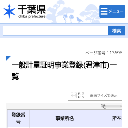
検索・メニュ
千葉県
ー
ページ番号：13696
一般計量証明事業登録(君津市)一
覧
画面サイズで表示
登録番
事業所名
所在地
号