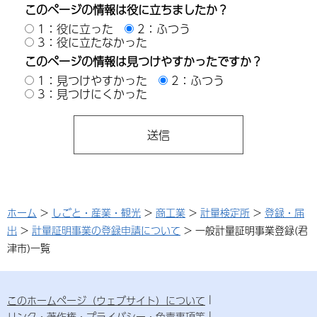
このページの情報は役に立ちましたか？
1：役に立った
2：ふつう
3：役に立たなかった
このページの情報は見つけやすかったですか？
1：見つけやすかった
2：ふつう
3：見つけにくかった
ホーム
>
しごと・産業・観光
>
商工業
>
計量検定所
>
登録・届
出
>
計量証明事業の登録申請について
> 一般計量証明事業登録(君
津市)一覧
このホームページ（ウェブサイト）について
リンク・著作権・プライバシー・免責事項等