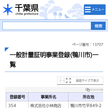
検索・メニュ
千葉県
ー
ページ番号：13707
一般計量証明事業登録(鴨川市)一
覧
画面サイズで表示
登録番号
事業所名
所在地
354
株式会社小林商店
鴨川市竹平849-2