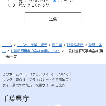
1：見つけやすかった
2：ふつう
3：見つけにくかった
ホーム
>
しごと・産業・観光
>
商工業
>
計量検定所
>
登録・届
出
>
計量証明事業の登録申請について
> 一般計量証明事業登録(鴨
川市)一覧
このホームページ（ウェブサイト）について
リンク・著作権・プライバシー・免責事項等
サイト運営の考え方
携帯サイトのご案内
千葉県庁