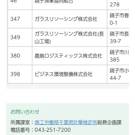
46
銚子漁業協同組合
278
銚子市春日
347
ガラスリソーシング株式会社
0-1
ガラスリソーシング株式会社(長
銚子市長山
349
山工場)
39-7
銚子市川口町
380
鹿島ロジスティックス株式会社
385
銚子市小浜
398
ビジネス環境整備株式会社
44-7
お問い合わせ
所属課室：
商工労働部千葉県計量検定所
総務企画課
電話番号：043-251-7200