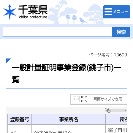
検索・メニュ
千葉県
ー
ページ番号：13699
一般計量証明事業登録(銚子市)一
覧
画面サイズで表示
登録番号
事業所名
所在
銚子市川口町