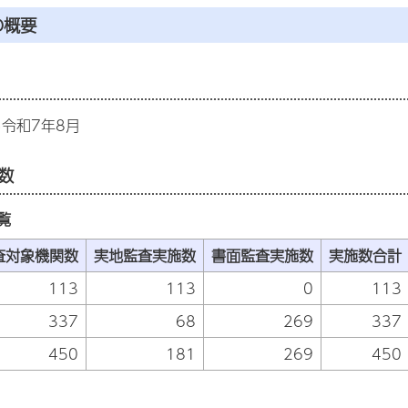
の概要
ら令和7年8月
数
覧
査対象機関数
実地監査実施数
書面監査実施数
実施数合計
113
113
0
113
337
68
269
337
450
181
269
450