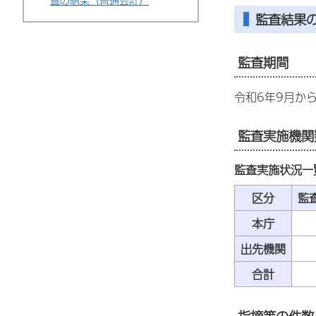
査の結果（普通会計）
監査結果
監査期間
令和6年9月か
監査実施機関
監査実施状況一
区分
監
本庁
出先機関
合計