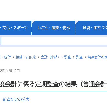
・文化・スポーツ
しごと・産業・観光
環境・まちづ
報・統計
>
組織・行財政
>
会計（出納）・監査
>
監査
>
普通会計の
25)年9月5日
年度会計に係る定期監査の結果（普通会計
｜
監査結果の公表