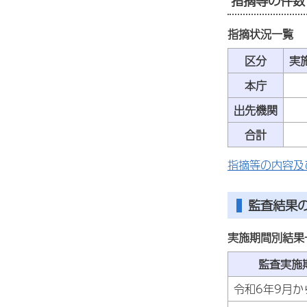
指摘等の件数
指摘状況一覧
区分
実
本庁
出先機関
合計
指摘等の内容及
監査結果
実施期間別結果
監査実施
令和6年9月か