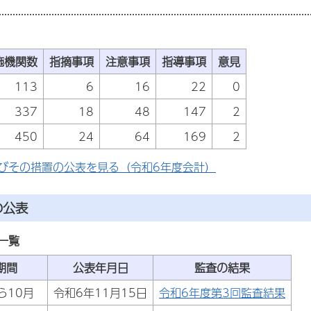
施機関数
指摘事項
注意事項
指導事項
意見
113
6
16
22
0
337
18
48
147
2
450
24
64
169
2
びその措置の公表を見る（令和6年度会計）
の公表
一覧
期間
公表年月日
監査の結果
ら10月
令和6年11月15日
令和6年度第3回監査結果