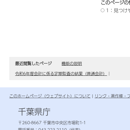
このページの
1：見つけ
最近閲覧したページ
機能の説明
令和6年度会計に係る定期監査の結果（普通会計）
｜
このホームページ（ウェブサイト）について
リンク・著作権・
千葉県庁
〒260-8667 千葉市中央区市場町1-1
電話番号：043-223-2110（代表）