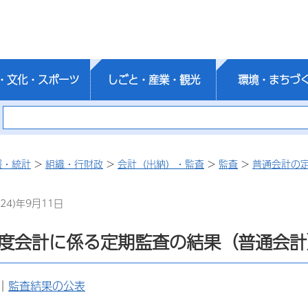
・文化・スポーツ
しごと・産業・観光
環境・まちづ
報・統計
>
組織・行財政
>
会計（出納）・監査
>
監査
>
普通会計の
24)年9月11日
年度会計に係る定期監査の結果（普通会計
｜
監査結果の公表