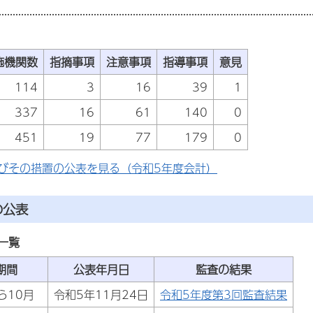
施機関数
指摘事項
注意事項
指導事項
意見
114
3
16
39
1
337
16
61
140
0
451
19
77
179
0
びその措置の公表を見る（令和5年度会計）
の公表
一覧
期間
公表年月日
監査の結果
ら10月
令和5年11月24日
令和5年度第3回監査結果