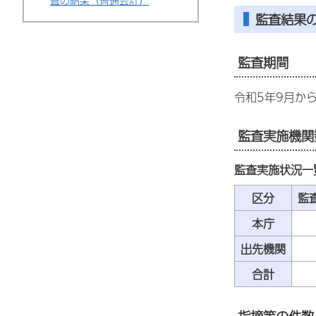
査の結果（普通会計）
監査結果
監査期間
令和5年9月か
監査実施機関
監査実施状況一
区分
監
本庁
出先機関
合計