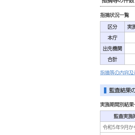
指摘等の件数
指摘状況一覧
区分
実
本庁
出先機関
合計
指摘等の内容及
監査結果
実施期間別結果
監査実施
令和5年9月か