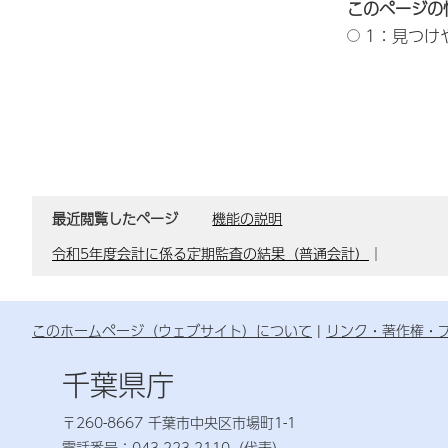
このページの
1：見つけ
最近閲覧したページ
機能の説明
令和5年度会計に係る定期監査の結果（普通会計）
｜
このホームページ（ウェブサイト）について
リンク・著作権・
千葉県庁
〒260-8667 千葉市中央区市場町1-1
電話番号：043-223-2110（代表）