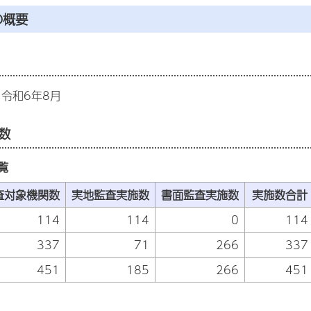
の概要
ら令和6年8月
数
覧
査対象機関数
実地監査実施数
書面監査実施数
実施数合計
114
114
0
114
337
71
266
337
451
185
266
451