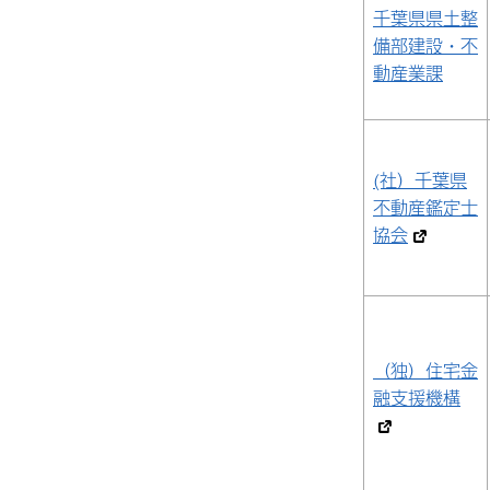
千葉県県土整
備部建設・不
動産業課
(社）千葉県
不動産鑑定士
協会
（独）住宅金
融支援機構