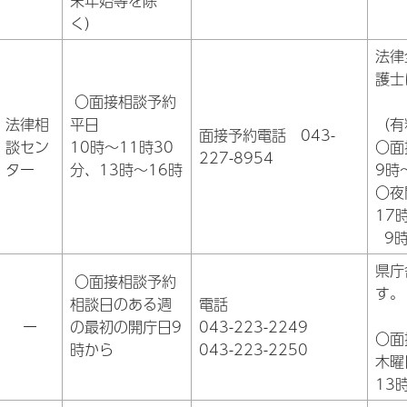
末年始等を除
く）
法律
護士
〇面接相談予約
法律相
平日
（有
面接予約電話 043-
談セン
10時～11時30
〇面
227-8954
ター
分、13時～16時
9時
〇夜
17
9時
県庁
〇面接相談予約
す。
相談日のある週
電話
ー
の最初の開庁日9
043-223-2249
〇面
時から
043-223-2250
木曜
13