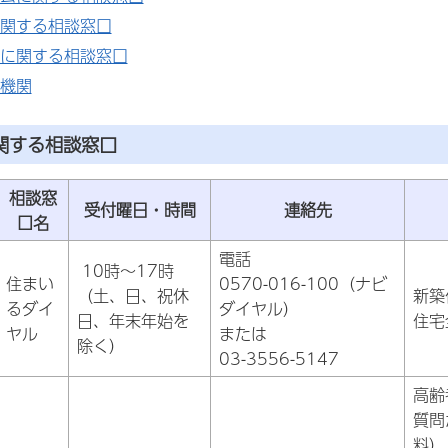
関する相談窓口
に関する相談窓口
機関
に関する相談窓口
相談窓
受付曜日・時間
連絡先
口名
電話
10時～17時
住まい
0570-016-100（ナビ
（土、日、祝休
新築
るダイ
ダイヤル）
日、年末年始を
住宅
ヤル
または
除く）
03-3556-5147
高齢
質問
料）