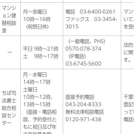
マンシ
月～金曜日
電話 03-6400-0261
マン
ョン建
10時～16時
ファックス 03-3454-
いて
替相談
（祝祭日休）
3015
を受
室
（一般電話、PHS）
法的
平日 9時～21時
0570-078-374
ー
に関
土 9時～17時
（IP電話）
す。
03-6745-5600
月・水曜日
14時～17時
土曜日
ちば司
10時～12時、
面接予約電話
千葉
法書士
13時～15時
043-204-8333
登記
総合相
（面接・電話相
無料法律相談電話
って
談セン
談、予約受付と
0120-971-438
電話
ター
もに祝日及び年