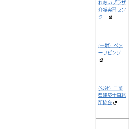
れあいプラザ
介護実習セン
ター
(一財）ベタ
ーリビング
(公社）千葉
県建築士事務
所協会