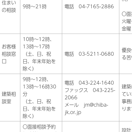
住まい
9時～21時
電話 04-7165-2886
の相談
〇面
火曜
金曜
10時～12時、
お客様
13時～17時
優良
相談窓
（土、日、祝
電話 03-5211-0680
る苦
口
日、年末年始を
除く）
9時～12時、
電話 043-224-1640
13時～16時30
建築
ファックス 043-225-
建築相
分
てい
2066
談室
（土、日、祝
事務
メール jm@chiba-
日、年末年始を
りま
jk.or.jp
除く）
〇面接相談予約
設計