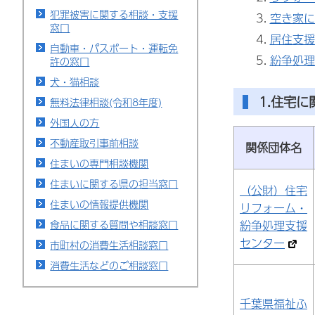
犯罪被害に関する相談・支援
空き家に
窓口
居住支援
自動車・パスポート・運転免
紛争処理
許の窓口
犬・猫相談
1.住宅
無料法律相談(令和8年度)
外国人の方
不動産取引事前相談
関係団体名
住まいの専門相談機関
住まいに関する県の担当窓口
（公財）住宅
住まいの情報提供機関
リフォーム・
紛争処理支援
食品に関する質問や相談窓口
センター
市町村の消費生活相談窓口
消費生活などのご相談窓口
千葉県福祉ふ