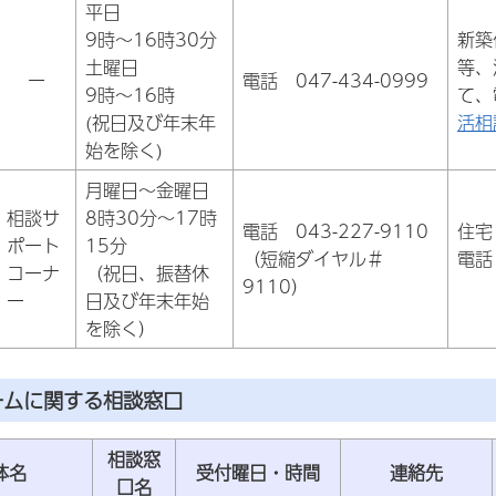
平日
9時～16時30分
新築
土曜日
等、
ー
電話 047-434-0999
9時～16時
て、
(祝日及び年末年
活相
始を除く)
月曜日～金曜日
相談サ
8時30分～17時
電話 043-227-9110
住宅
ポート
15分
（短縮ダイヤル＃
電話
コーナ
（祝日、振替休
9110）
ー
日及び年末年始
を除く）
ームに関する相談窓口
相談窓
体名
受付曜日・時間
連絡先
口名