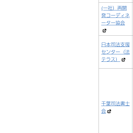
(一社）再開
発コーディネ
ーター協会
日本司法支援
センター（法
テラス）
千葉司法書士
会