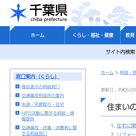
千葉県
ホーム
くらし・福祉・健康
教育
サイト内検索
ホーム
>
相談・
窓口案内（くらし）
食品表示の相談窓口
更新日：令和6(20
交通事故相談所の案内
水道・宅建取引・住宅
住まい
NPO活動に関する相談・情
報提供
住宅に関
交通事故・民事・消費者に関
する相談窓口
リフォー