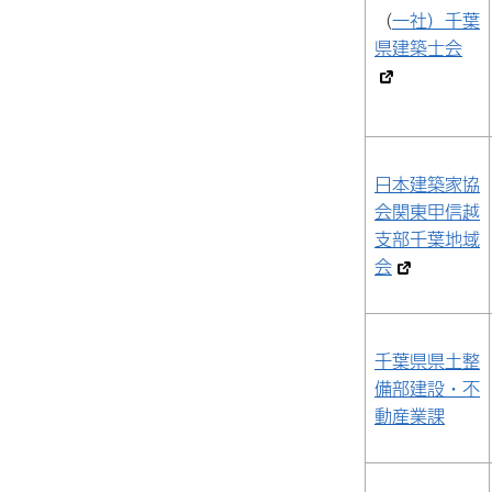
（
一社）千葉
県建築士会
日本建築家協
会関東甲信越
支部千葉地域
会
千葉県県土整
備部建設・不
動産業課