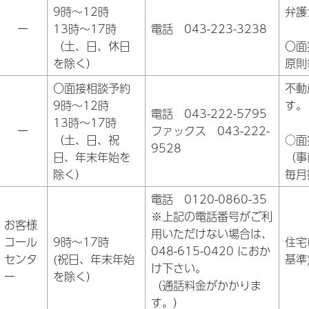
9時～12時
弁護
ー
13時～17時
電話 043-223-3238
（土、日、休日
〇面
を除く）
原則
〇面接相談予約
不動
9時～12時
す。
電話 043-222-5795
13時～17時
ー
ファックス 043-222-
（土、日、祝
○面
9528
日、年末年始を
（事
除く）
毎月
電話 0120-0860-35
※上記の電話番号がご利
お客様
用いただけない場合は、
コール
9時～17時
住宅
048-615-0420 におか
センタ
(祝日、年末年始
基準
け下さい。
ー
を除く）
（通話料金がかかりま
す。）