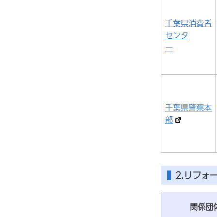
千葉県消費者
センタ
ー
千葉県警察本
部
2.リフォ
関係団