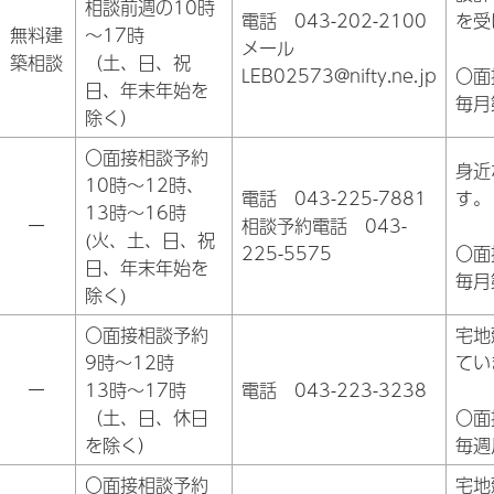
相談前週の10時
電話 043-202-2100
を受
無料建
～17時
メール
築相談
（土、日、祝
LEB02573@nifty.ne.jp
〇面
日、年末年始を
毎月
除く）
〇面接相談予約
身近
10時～12時、
電話 043-225-7881
す。
13時～16時
ー
相談予約電話 043-
(火、土、日、祝
225-5575
〇面
日、年末年始を
毎月
除く)
〇面接相談予約
宅地
9時～12時
てい
ー
13時～17時
電話 043-223-3238
（土、日、休日
〇面
を除く）
毎週
〇面接相談予約
宅地