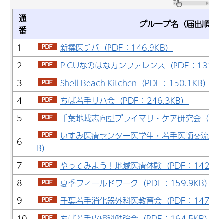
通
グループ名（届出順）
番
1
新撰医チバ（PDF：146.9KB）
2
PICUなのはなカンファレンス（PDF：132.
3
Shell Beach Kitchen（PDF：150.1KB）
4
ちば若手リハ会（PDF：246.3KB）
5
千葉地域志向型プライマリ・ケア研究会（PDF
いすみ医療センター医学生・若手医師交流研修グ
6
B）
7
やってみよう！地域医療体験（PDF：142.7
8
夏季フィールドワーク（PDF：159.9KB）
9
千葉若手消化器外科医教育会（PDF：147.9
10
ちば若手皮膚科勉強会（PDF：164.5KB）