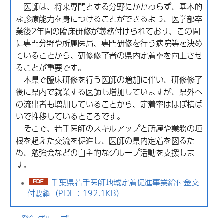
医師は、将来専門とする分野にかかわらず、基本的
な診療能力を身につけることができるよう、医学部卒
業後2年間の臨床研修が義務付けられており、この間
に専門分野や所属医局、専門研修を行う病院等を決め
ていることから、研修修了者の県内定着率を向上させ
ることが重要です。
本県で臨床研修を行う医師の増加に伴い、研修修了
後に県内で就業する医師も増加していますが、県外へ
の流出者も増加していることから、定着率はほぼ横ば
いで推移しているところです。
そこで、若手医師のスキルアップと所属や業務の垣
根を超えた交流を促進し、医師の県内定着を図るた
め、勉強会などの自主的なグループ活動を支援しま
す。
千葉県若手医師地域定着促進事業給付金交
付要綱（PDF：192.1KB）