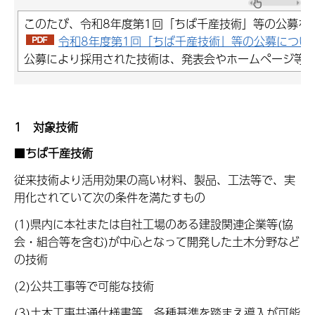
このたび、令和8年度第1回「ちば千産技術」等の公募を
令和8年度第1回「ちば千産技術」等の公募について（
公募により採用された技術は、発表会やホームページ等
1 対象技術
■
ちば千産技術
従来技術より活用効果の高い材料、製品、工法等で、実
用化されていて次の条件を満たすもの
(1)県内に本社または自社工場のある建設関連企業等(協
会・組合等を含む)が中心となって開発した土木分野など
の技術
(2)公共工事等で可能な技術
(3)土木工事共通仕様書等、各種基準を踏まえ導入が可能