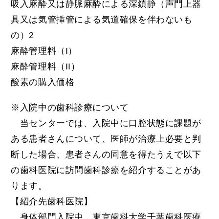
吸入麻酔又は静脈麻酔による深鎮静（声門上器
具又は気管挿管による気道確保を伴わないも
の）2
麻酔管理料（I）
麻酔管理料（II）
酸素の購入価格
※入院中の歯科診療について
当センターでは、入院中に口腔状態に課題が
ある患者さんについて、医師が治療上必要と判
断した場合、患者さんの同意を得たうえで以下
の歯科医院に訪問歯科診療を紹介することがあ
ります。
【紹介先歯科医院】
身体部門入院中 東京歯科大学千葉歯科医療