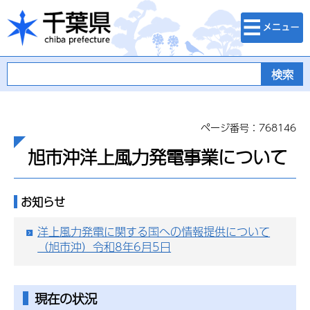
検索・メニュ
千葉県
ー
ページ番号：768146
旭市沖洋上風力発電事業について
お知らせ
洋上風力発電に関する国への情報提供について
（旭市沖）令和8年6月5日
現在の状況