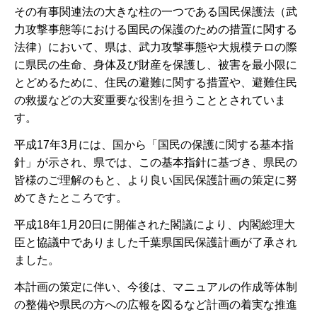
その有事関連法の大きな柱の一つである国民保護法（武
力攻撃事態等における国民の保護のための措置に関する
法律）において、県は、武力攻撃事態や大規模テロの際
に県民の生命、身体及び財産を保護し、被害を最小限に
とどめるために、住民の避難に関する措置や、避難住民
の救援などの大変重要な役割を担うこととされていま
す。
平成17年3月には、国から「国民の保護に関する基本指
針」が示され、県では、この基本指針に基づき、県民の
皆様のご理解のもと、より良い国民保護計画の策定に努
めてきたところです。
平成18年1月20日に開催された閣議により、内閣総理大
臣と協議中でありました千葉県国民保護計画が了承され
ました。
本計画の策定に伴い、今後は、マニュアルの作成等体制
の整備や県民の方への広報を図るなど計画の着実な推進