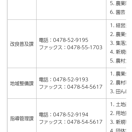
農業制
園芸・
経営指
農業生
電話：0478-52-9195
集落営
改良普及課
ファックス：0478-55-1703
新規就
農村女
農業生
電話：0478-52-9193
農村環
地域整備課
ファックス：0478-54-5617
田んぼ
土地改
用地買
電話：0478-52-9194
指導管理課
ファックス：0478-54-5617
新規事
団体営