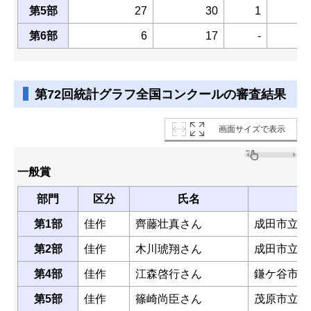
第5部
27
30
1
第6部
6
17
-
第72回統計グラフ全国コンクールの審査結果
画面サイズで表示
一般賞
部門
区分
氏名
第1部
佳作
齊藤壮真さん
成田市立公
第2部
佳作
木川琥翔さん
成田市立本
第4部
佳作
江森啓行さん
鎌ケ谷市立
第5部
佳作
篠崎尚臣さん
茂原市立南