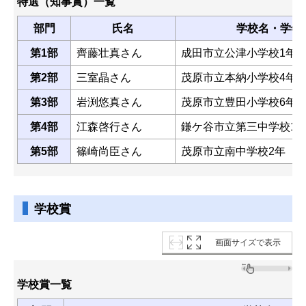
特選（知事賞）一覧
部門
氏名
学校名・学年
第1部
齊藤壮真さん
成田市立公津小学校1年
第2部
三室晶さん
茂原市立本納小学校4年
第3部
岩渕悠真さん
茂原市立豊田小学校6年
第4部
江森啓行さん
鎌ケ谷市立第三中学校1
第5部
篠崎尚臣さん
茂原市立南中学校2年
学校賞
画面サイズで表示
学校賞一覧