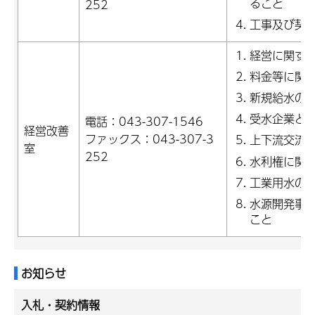
ること
252
工事及び契
経営に関す
料金等に関
新規給水の
受水企業と
電話：043-307-1546
経営改善
ファックス：043-307-3
上下流交流
室
252
水利権に関
工業用水の
水源開発事
こと
お知らせ
入札・契約情報