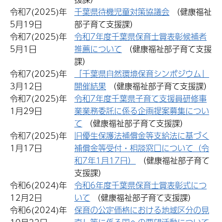
令和7(2025)年
千葉県待機児童対策協議会
（健康福祉
5月19日
部子育て支援課）
令和7(2025)年
令和7年度千葉県保育士賞表彰候補者
5月1日
推薦について
（健康福祉部子育て支援
課）
令和7(2025)年
「千葉県自然環境保育シンポジウム」
3月12日
開催結果
（健康福祉部子育て支援課）
令和7(2025)年
令和7年度千葉県子育て支援員研修事
1月29日
業業務委託に係る企画提案募集につい
て
（健康福祉部子育て支援課）
令和7(2025)年
旧優生保護法補償金等支給法に基づく
1月17日
補償金等受付・相談窓口について（令
和7年1月17日）
（健康福祉部子育て
支援課）
令和6(2024)年
令和6年度千葉県保育士賞表彰式につ
12月2日
いて
（健康福祉部子育て支援課）
令和6(2024)年
保育の公定価格における地域区分の見