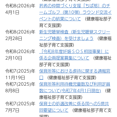
令和8(2026)年
若者の仲間づくり支援「ちば部」のチ
4月1日
ームゴルフ（第10弾）ラウンド交流イ
ベントの結果について
（健康福祉部子
育て支援課）
令和8(2026)年
新生児聴覚検査（新生児聴覚スクリー
2月28日
ニング検査）を受けましょう
（健康福
祉部子育て支援課）
令和8(2026)年
「令和8年度妊娠ＳＯＳ相談事業」に
2月10日
係る企画提案募集について
（健康福祉
部子育て支援課）
令和7(2025)年
保育所等における虐待に関する通報窓
11月19日
口
（健康福祉部子育て支援課）
令和7(2025)年
保育所等利用待機児童数及び利用定員
8月8日
数について(令和7年4月1日現在)
（健
康福祉部子育て支援課）
令和7(2025)年
保育士の処遇改善に係る国への5県共
7月7日
同要望について
（健康福祉部子育て支
援課）