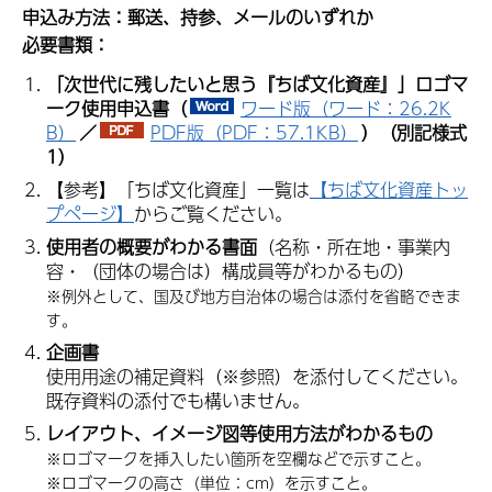
申込み方法：郵送、持参、メールのいずれか
必要書類：
「次世代に残したいと思う『ちば文化資産』」ロゴマ
ーク使用申込書（
ワード版（ワード：26.2K
B）
／
PDF版（PDF：57.1KB）
）（別記様式
1）
【参考】「ちば文化資産」一覧は
【ちば文化資産トッ
プページ】
からご覧ください。
使用者の概要がわかる書面
（名称・所在地・事業内
容・（団体の場合は）構成員等がわかるもの）
※例外として、国及び地方自治体の場合は添付を省略できま
す。
企画書
使用用途の補足資料（※参照）を添付してください。
既存資料の添付でも構いません。
レイアウト、イメージ図等使用方法がわかるもの
※ロゴマークを挿入したい箇所を空欄などで示すこと。
※ロゴマークの高さ（単位：cm）を示すこと。