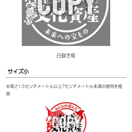
白抜き版
サイズ小
※高さ1.5センチメートル以上7センチメートル未満の使用を推
奨