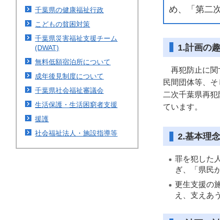
め、「第二
千葉県の健康福祉行政
こどもの貧困対策
千葉県災害福祉支援チーム
1.計画の
(DWAT)
無料低額宿泊所について
再犯防止に関す
成年後見制度について
民間団体等、そ
千葉県社会福祉審議会
二次千葉県再犯
生活保護・生活困窮者支援
ています。
援護
社会福祉法人・施設指導等
2.基本理
罪を犯した
ぎ、「県民
更生支援の
え、支えあ