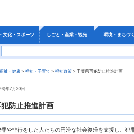
・文化・スポーツ
しごと・産業・観光
環境・まちづ
福祉・健康
>
福祉・子育て
>
福祉政策
> 千葉県再犯防止推進計画
6)年7月30日
再犯防止推進計画
罪や非行をした人たちの円滑な社会復帰を支援し、犯罪