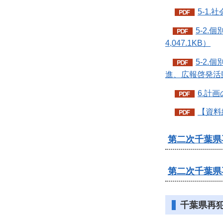
5-1
5-2
4,047.1KB）
5-2
進、広報啓発活動の
6.計
【資料編
第二次千葉県
第二次千葉県
千葉県再