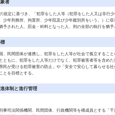
対象者
の規定に基づき、「犯罪をした人等（犯罪をした人又は非行少
、少年刑務所、拘置所、少年院及び少年鑑別所をいう。）に収
猶予された人、罰金・科料となった人、刑の全部の執行を猶予
目標
、民間団体が連携し、犯罪をした人等が社会で孤立すること
とともに、犯罪をした人等だけでなく、犯罪被害者等を含めた
県民が受ける犯罪被害の防止」や「安全で安心して暮らせる社
ことを目標とする。
推進体制と進行管理
事司法関係機関、民間団体、行政機関等を構成員とする「千