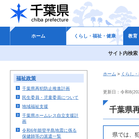
千葉県
ホーム
くらし・福祉・健康
教育
サイト内検索
ホーム
>
くらし・
福祉政策
千葉県再犯防止推進計画
更新日：令和8(202
民生委員・児童委員について
地域福祉支援
千葉県
千葉県ホームレス自立支援計
画
令和6年能登半島地震に係る
県では、犯
保健師等の派遣一覧