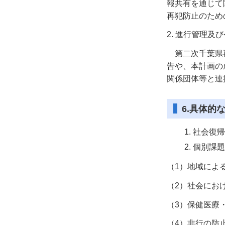
報共有を通じて
再犯防止のため
2. 進行管理及
第二次千葉県再
告や、本計画の
関係団体等と連
6.具体的
社会復帰
個別課題
（1）地域によ
（2）社会にお
（3）保健医療
（4）非行の防