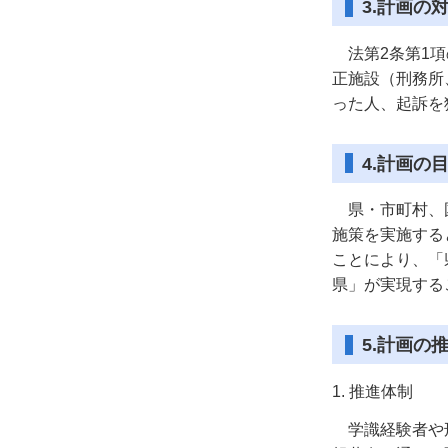
3.計画の
法第2条第1項
正施設（刑務所
った人、起訴を
4.計画の
県・市町村、国
施策を実施する
ことにより、「
県」が実現する
5.計画の
1. 推進体制
学識経験者や刑