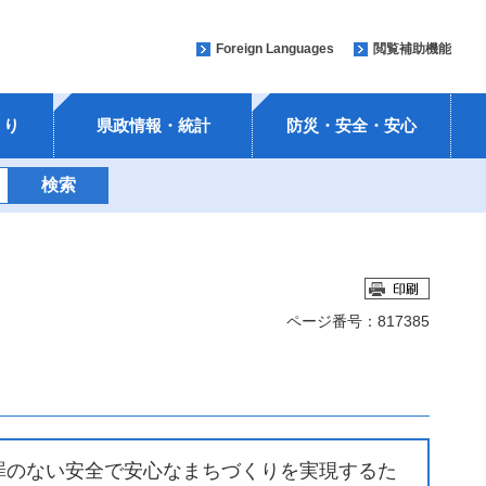
Foreign Languages
閲覧補助機能
くり
県政情報・統計
防災・安全・安心
ページ番号：817385
のない安全で安心なまちづくりを実現するた