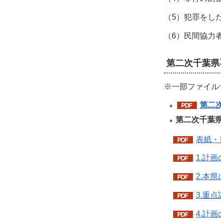
（5）犯罪をし
（6）民間協力
第二次千葉県
※一部ファイル
第二
第二次千葉
表紙・目
1.計画
2.本
3.重点
4.計画