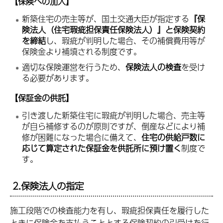
【
保険への加入
】
新築住宅の売主等が、国土交通大臣が指定する
『保
険法人（住宅瑕疵担保責任保険法人）』と保険契約
を締結
し、瑕疵が判明した場合、その補償費用等が
保険金より補填される制度です。
適切な保険運営を行うため、
保険法人の検査
を受け
る必要があります。
【保証金の供託】
引き渡した新築住宅に瑕疵が判明した場合、売主等
が自ら補修するのが原則ですが、倒産などにより補
修が困難になった場合に備えて、
住宅の供給戸数に
応じて算定された保証金を供託所に預け置く
制度で
す。
2.保険法人の指定
施工段階での検査能力を有し、瑕疵担保責任を履行した
ときに保険金を支払うこととする保険契約の引受けを行