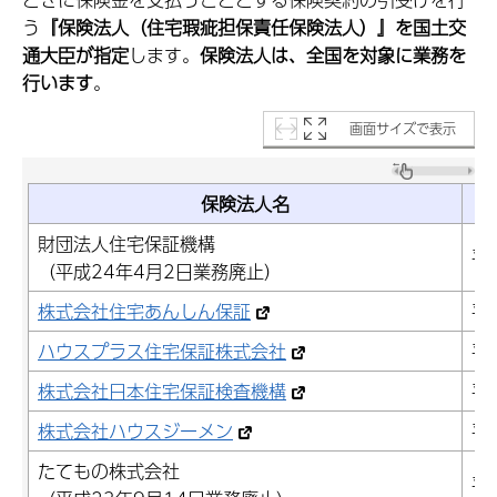
う
『保険法人（住宅瑕疵担保責任保険法人）』を国土交
通大臣が指定
します。
保険法人は、全国を対象に業務を
行います
。
画面サイズで表示
保険法人名
財団法人住宅保証機構
平
（平成24年4月2日業務廃止）
株式会社住宅あんしん保証
平
ハウスプラス住宅保証株式会社
平
株式会社日本住宅保証検査機構
平
株式会社ハウスジーメン
平
たてもの株式会社
平