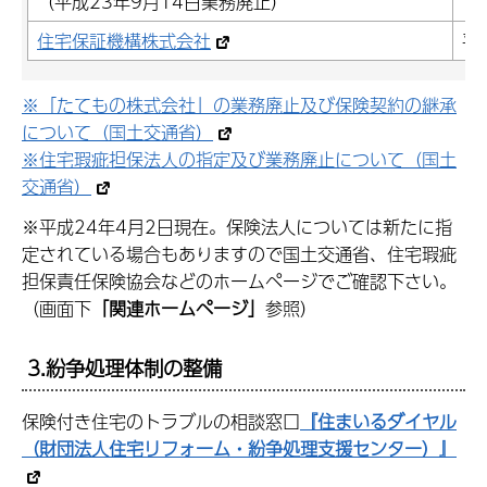
（平成23年9月14日業務廃止）
住宅保証機構株式会社
平
※「たてもの株式会社」の業務廃止及び保険契約の継承
について（国土交通省）
※住宅瑕疵担保法人の指定及び業務廃止について（国土
交通省）
※平成24年4月2日現在。保険法人については新たに指
定されている場合もありますので国土交通省、住宅瑕疵
担保責任保険協会などのホームページでご確認下さい。
（画面下
「関連ホームページ」
参照）
3.紛争処理体制の整備
保険付き住宅のトラブルの相談窓口
『住まいるダイヤル
（財団法人住宅リフォーム・紛争処理支援センター）』