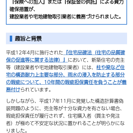
『保険への加入』または『保証金の供託』による資力
確保措置が、
建設業者や宅地建物取引業者に義務づけられました。
趣旨と背景
平成12年4月に施行された
『住宅品確法（住宅の品質確
保の促進等に関する法律）』
において、新築住宅の売主
等（建設業者や宅地建物取引業者）には、
柱や梁など住
宅の構造耐力上主要な部分、雨水の浸入を防止する部分
の瑕疵について、10年間の瑕疵担保責任を負うことが義
務付け
られています。
しかしながら、平成17年11月に発覚した構造計算書偽
装問題のように、売主等が十分な資力を有さない場合、
瑕疵担保責任が履行されず、住宅購入者（買主や発注
者）が極めて不安定な状況に置かれることが明らかにな
りました。