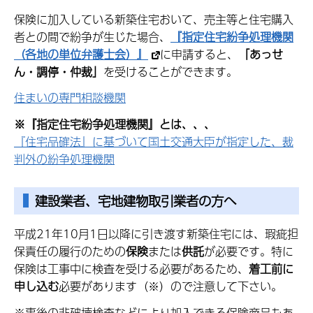
保険に加入している新築住宅おいて、売主等と住宅購入
者との間で紛争が生じた場合、
『指定住宅紛争処理機関
（各地の単位弁護士会）』
に申請すると、
「あっせ
ん・調停・仲裁」
を受けることができます。
住まいの専門相談機関
※『指定住宅紛争処理機関』とは、、、
『住宅品確法』に基づいて国土交通大臣が指定した、裁
判外の紛争処理機関
建設業者、宅地建物取引業者の方へ
平成21年10月1日以降に引き渡す新築住宅には、瑕疵担
保責任の履行のための
保険
または
供託
が必要です。特に
保険は工事中に検査を受ける必要があるため、
着工前に
申し込む
必要があります（※）ので注意して下さい。
※事後の非破壊検査などにより加入できる保険商品もあ