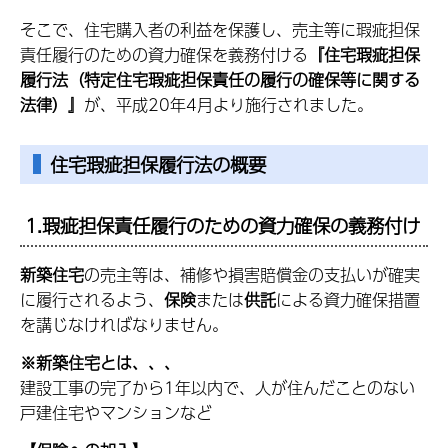
そこで、住宅購入者の利益を保護し、売主等に瑕疵担保
責任履行のための資力確保を義務付ける
『住宅瑕疵担保
履行法（特定住宅瑕疵担保責任の履行の確保等に関する
法律）』
が、平成20年4月より施行されました。
住宅瑕疵担保履行法の概要
1.瑕疵担保責任履行のための資力確保の義務付け
新築住宅
の売主等は、補修や損害賠償金の支払いが確実
に履行されるよう、
保険
または
供託
による資力確保措置
を講じなければなりません。
※新築住宅とは、、、
建設工事の完了から1年以内で、人が住んだことのない
戸建住宅やマンションなど