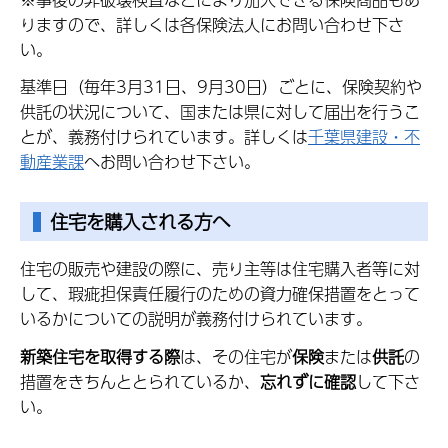
りますので、詳しくは各保険法人にお問い合わせ下さ
い。
基準日（毎年3月31日、9月30日）ごとに、保険契約や
供託の状況について、国または県に対して届出を行うこ
とが、義務付けられています。詳しくは
千葉県建設・不
動産業課
へお問い合わせ下さい。
住宅を購入される方へ
住宅の販売や建設の際に、売り主等は住宅購入者等に対
して、瑕疵担保責任履行のための資力確保措置をとって
いるかについての説明が義務付けられています。
新築住宅を取得する際
は、その住宅が
保険
または
供託
の
措置をきちんととられているか、
忘れずに確認
して下さ
い。