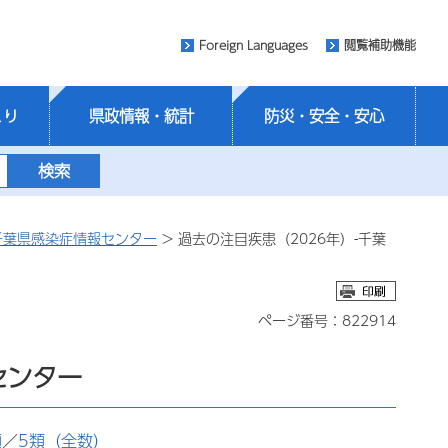
Foreign Languages
閲覧補助機能
くり
県政情報・統計
防災・安全・安心
千葉県感染症情報センター
> 過去の注目疾患（2026年）-千葉
ページ番号：822914
センター
類
／
5類（全数）