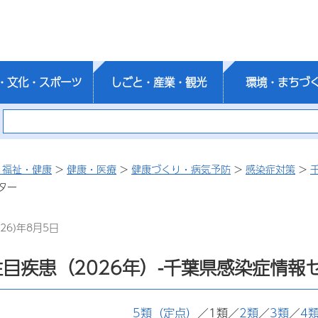
・文化・スポーツ
しごと・産業・観光
環境・まちづ
・福祉・健康
>
健康・医療
>
健康づくり・病気予防
>
感染症対策
>
ター
26)年8月5日
目疾患（2026年）-千葉県感染症情報
5類（定点）
／1類／
2類
／
3類
／
4