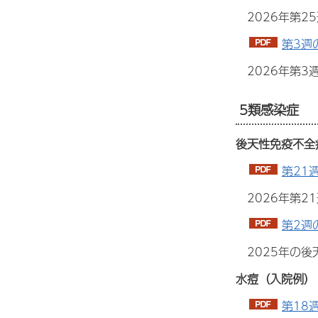
2026年第
第3週
2026年第
5類感染症
後天性免疫不全
第21
2026年第2
第2週
2025年の
水痘（入院例）
第18