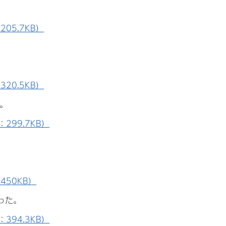
05.7KB）
20.5KB）
。
299.7KB）
450KB）
った。
394.3KB）