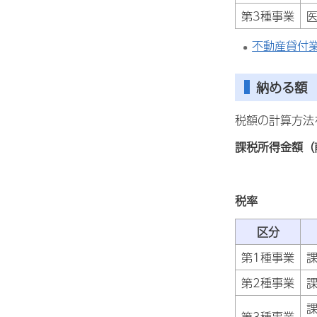
第3種事業
不動産貸付
納める額
税額の計算方法
課税所得金額（
税率
区分
第1種事業
課
第2種事業
課
課
第3種事業