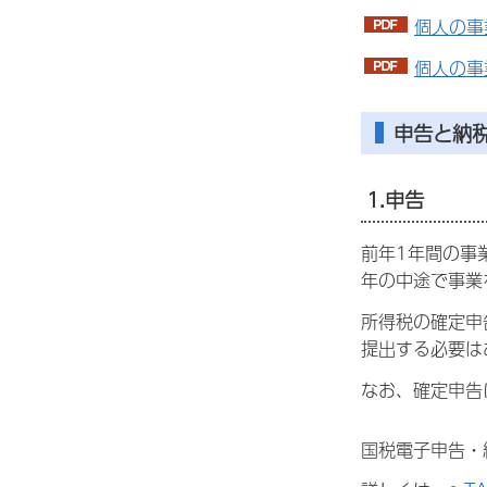
個人の事
個人の事
申告と納
1.申告
前年1年間の事
年の中途で事業
所得税の確定申
提出する必要は
なお、確定申告
国税電子申告・納