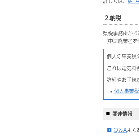
詳しくは、
e-
2.納税
県税事務所から
（中途廃業者を
個人の事業税
これは電気料
詳細やお手続
個人事業
関連情報
Q＆A
よく