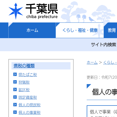
千葉県
ホーム
くらし・福祉・健康
教育
サイト内検索
ホーム
>
くらし
県税の種類
県たばこ税
更新日：令和7(20
狩猟税
鉱区税
個人の
固定資産税
個人の県民税
個人で事業（
個人の事業税