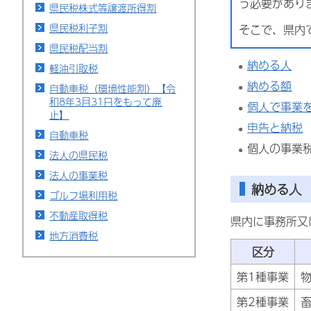
う必要があり
県民税株式等譲渡所得割
県民税利子割
そこで、県内
県民税配当割
納める人
軽油引取税
納める額
自動車税（環境性能割）【令
和8年3月31日をもって廃
個人で事業
止】
申告と納税
自動車税
個人の事業
法人の県民税
法人の事業税
納める人
ゴルフ場利用税
不動産取得税
県内に事務所又
地方消費税
区分
第1種事業
第2種事業