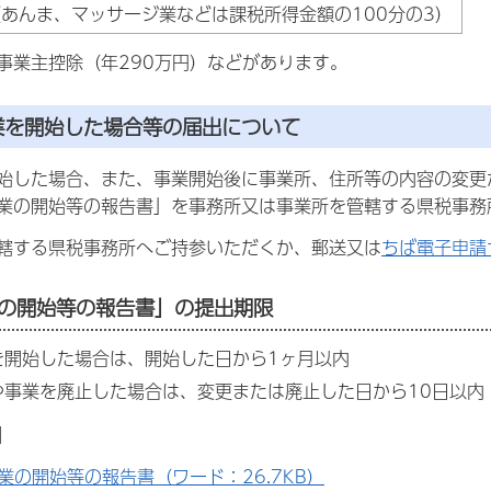
（あんま、マッサージ業などは課税所得金額の100分の3）
事業主控除（年290万円）などがあります。
業を開始した場合等の届出について
始した場合、また、事業開始後に事業所、住所等の内容の変更
業の開始等の報告書」を事務所又は事業所を管轄する県税事務
轄する県税事務所へご持参いただくか、郵送又は
ちば電子申請
の開始等の報告書」の提出期限
を開始した場合は、開始した日から1ヶ月以内
や事業を廃止した場合は、変更または廃止した日から10日以内
】
業の開始等の報告書（ワード：26.7KB）