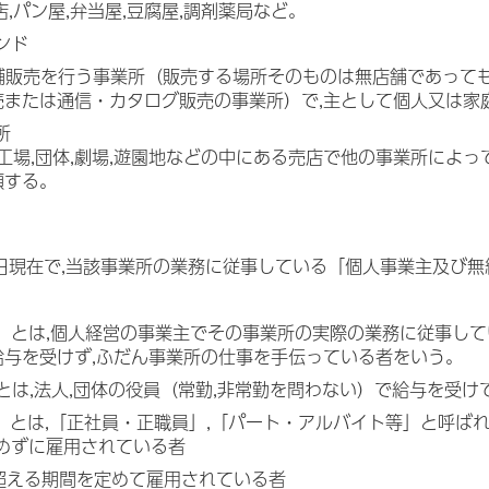
店,パン屋,弁当屋,豆腐屋,調剤薬局など。
ンド
店舗販売を行う事業所（販売する場所そのものは無店舗であって
売または通信・カタログ販売の事業所）で,主として個人又は家
所
,工場,団体,劇場,遊園地などの中にある売店で他の事業所に
類する。
1日現在で,当該事業所の業務に従事している「個人事業主及び
主」とは,個人経営の事業主でその事業所の実際の業務に従事して
給与を受けず,ふだん事業所の仕事を手伝っている者をいう。
」とは,法人,団体の役員（常勤,非常勤を問わない）で給与を受
者」とは,「正社員・正職員」,「パート・アルバイト等」と呼ば
定めずに雇用されている者
を超える期間を定めて雇用されている者