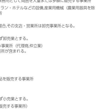
）に業務用として商品を大量または多額に販売する事業所
トラン・ホテルなどの設備,産業用機械（農業用器具を除
所
場合,その支店・営業所は卸売事業所となる。
せず卸売業とする。
う事業所（代理商,仲立業）
業所が含まれる。
品を販売する事業所
せず小売業とする。
販売する事業所）