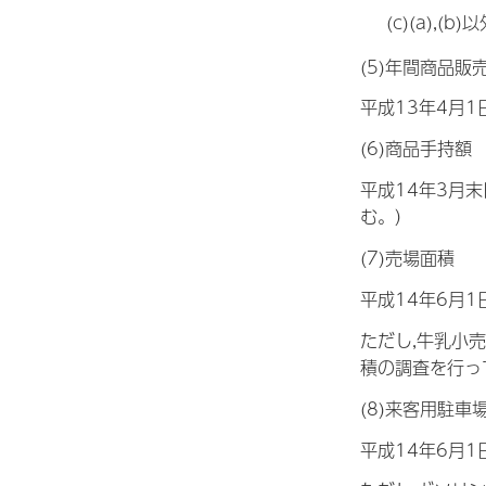
(c)(a),
(5)年間商品販
平成13年4月
(6)商品手持額
平成14年3月
む。）
(7)売場面積
平成14年6月
ただし,牛乳小
積の調査を行っ
(8)来客用駐車
平成14年6月