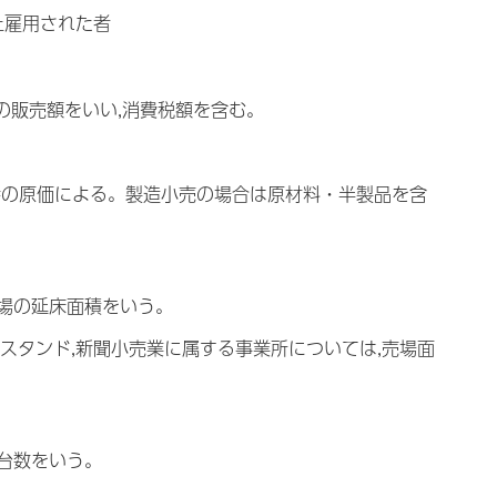
以上雇用された者
品の販売額をいい,消費税額を含む。
時の原価による。製造小売の場合は原材料・半製品を含
売場の延床面積をいう。
ンスタンド,新聞小売業に属する事業所については,売場面
容台数をいう。