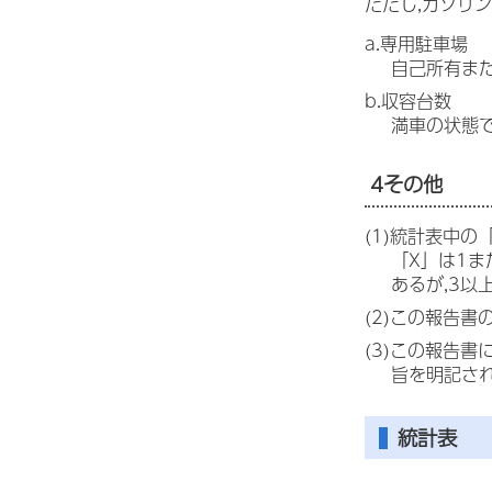
ただし,ガソリ
a.専用駐車場
自己所有ま
b.収容台数
満車の状態
4その他
(1)統計表中
「X」は1
あるが,3
(2)この報告
(3)この報告
旨を明記さ
統計表