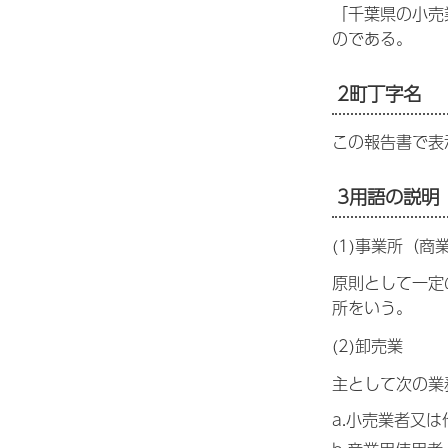
「千葉県の小売
のである。
2町丁字名
この報告書で表
3用語の説明
(1)事業所（商
原則として一定
所をいう。
(2)卸売業
主として次の業
a.小売業者又