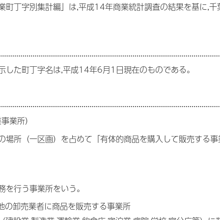
業町丁字別集計編」は,平成14年商業統計調査の結果を基に,
示した町丁字名は,平成14年6月1日現在のものである。
業事業所）
の場所（一区画）を占めて「有体的商品を購入して販売する事業
務を行う事業所をいう。
は他の卸売業者に商品を販売する事業所