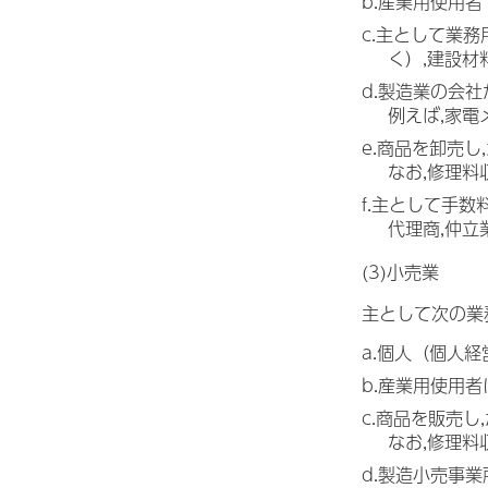
b.産業用使用者
c.主として業
く）,建設材
d.製造業の会
例えば,家
e.商品を卸売
なお,修理
f.主として手
代理商,仲立
(3)小売業
主として次の業
a.個人（個人
b.産業用使用
c.商品を販売
なお,修理
d.製造小売事