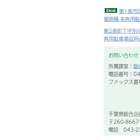
第1表市
場面積,来客用
第2表町丁字別
客用駐車場収容
お問い合わせ
所属課室：
総
電話番号：043
ファックス番号：
千葉県総合企
〒260-86
電話 043-22