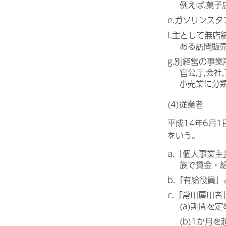
例えば,菓子
e.ガソリンスタ
f.主として無
ある訪問販
g.別経営の事業
官公庁,会社
小売業に分
(4)従業者
平成14年6月
をいう。
a.「個人事業
族で賃金・
b.「有給役員
c.「常用雇用
(a)期間を
(b)1か月