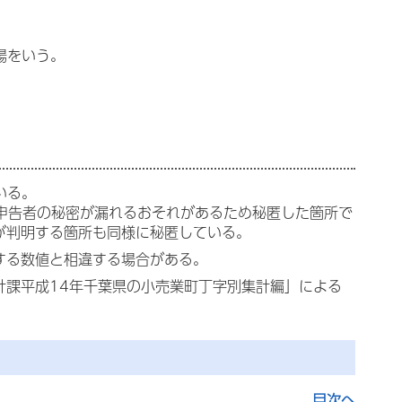
場をいう。
いる。
の申告者の秘密が漏れるおそれがあるため秘匿した箇所で
値が判明する箇所も同様に秘匿している。
表する数値と相違する場合がある。
計課平成14年千葉県の小売業町丁字別集計編」による
目次へ