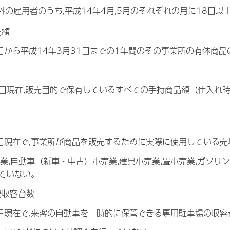
(b)以外の雇用者のうち,平成14年4月,5月のそれぞれの月に18日
売額
1日から平成14年3月31日までの1年間のその事業所の有体商
末日現在,販売目的で保有しているすべての手持商品額（仕入れ
1日現在で,事業所が商品を販売するために実際に使用している
売業,自動車（新車・中古）小売業,建具小売業,畳小売業,ガソリ
ていない。
場収容台数
1日現在で,来客の自動車を一時的に保管できる専用駐車場の収