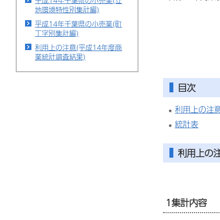
平成14年千葉県の小売業(立
地環境特性別集計編)
平成14年千葉県の小売業(町
丁字別集計編)
利用上の注意(平成14年度商
業統計調査結果)
目次
利用上の注
統計表
利用上の
1集計内容