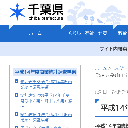
千葉県
ホーム
くらし・福祉・健康
教育
サイト内検索
ホーム
>
しごと
平成14年度商業統計調査結果
県の小売業(町丁字
統計表第36表(平成14年度商
業統計調査結果)
更新日：令和5(20
統計表第2表(平成14年千葉
県の小売業～町丁字別集計編
平成14
～)
統計表第26表(平成14年度商
業統計調査結果)
-平成14年商業