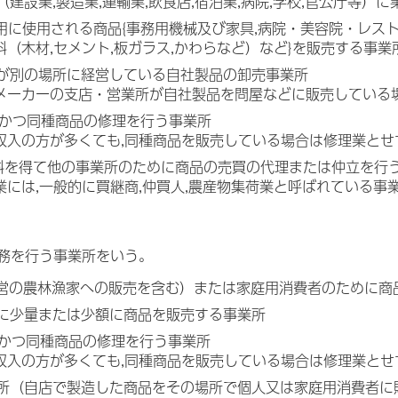
（建設業,製造業,運輸業,飲食店,宿泊業,病院,学校,官公庁等
務用に使用される商品{事務用機械及び家具,病院・美容院・レス
料（木材,セメント,板ガラス,かわらなど）など}を販売する事業
社が別の場所に経営している自社製品の卸売事業所
電メーカーの支店・営業所が自社製品を問屋などに販売している
し,かつ同種商品の修理を行う事業所
料収入の方が多くても,同種商品を販売している場合は修理業と
数料を得て他の事業所のために商品の売買の代理または仲立を行
業には,一般的に買継商,仲買人,農産物集荷業と呼ばれている事
務を行う事業所をいう。
経営の農林漁家への販売を含む）または家庭用消費者のために商
者に少量または少額に商品を販売する事業所
し,かつ同種商品の修理を行う事業所
料収入の方が多くても,同種商品を販売している場合は修理業と
業所（自店で製造した商品をその場所で個人又は家庭用消費者に