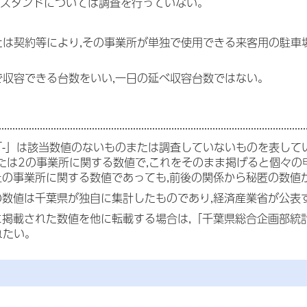
ンスタンドについては調査を行っていない。
たは契約等により,その事業所が単独で使用できる来客用の駐車
で収容できる台数をいい,一日の延べ収容台数ではない。
の「-」は該当数値のないものまたは調査していないものを表して
または2の事業所に関する数値で,これをそのまま掲げると個々
以上の事業所に関する数値であっても,前後の関係から秘匿の数
書の数値は千葉県が独自に集計したものであり,経済産業省が公
書に掲載された数値を他に転載する場合は,「千葉県総合企画部統
れたい。