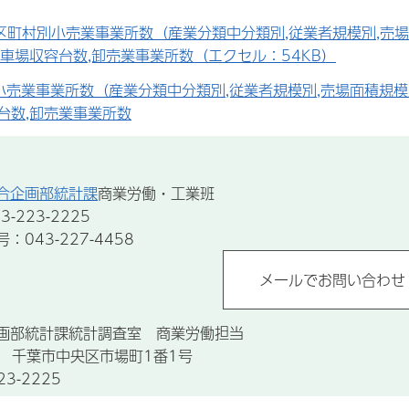
区町村別小売業事業所数（産業分類中分類別,従業者規模別,売場
駐車場収容台数,卸売業事業所数（エクセル：54KB）
小売業事業所数（産業分類中分類別,従業者規模別,売場面積規模別
台数,卸売業事業所数
合企画部統計課
商業労働・工業班
-223-2225
043-227-4458
画部統計課統計調査室 商業労働担当
67 千葉市中央区市場町1番1号
3-2225