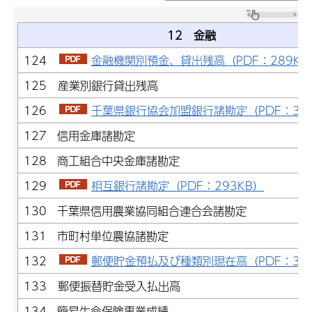
12 金融
124
金融機関別預金、貸出残高（PDF：289KB
125 産業別銀行貸出残高
126
千葉県銀行協会加盟銀行諸勘定（PDF：325
127 信用金庫諸勘定
128 商工組合中央金庫諸勘定
129
相互銀行諸勘定（PDF：293KB）
130 千葉県信用農業協同組合連合会諸勘定
131 市町村単位農協諸勘定
132
郵便貯金預払及び種類別現在高（PDF：308
133 郵便振替貯金受入払出高
134 簡易生命保険事業成績