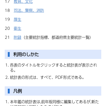
17
教育、文化
18
司法、警察、消防
19
厚生
20
衛生
21
附録
（主要統計指標、都道府県主要統計一覧）
利用のしかた
各表のタイトルをクリックすると統計表が表示され
る。
統計表の形式は、すべて、PDF形式である。
凡例
本年鑑の統計表は,前年版同様に編集してあるが,新た