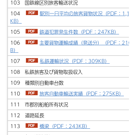
103 国鉄線区別旅客輸送状況
104
駅別一日平均の旅客貨物状況（PDF：1,16
KB）
105
鉄道犯罪発生件数（PDF：247KB）
106
主要貨物運輸成績（発送分）（PDF：210K
B）
107
私鉄運輸状況（PDF：309KB）
108 私鉄旅客及び貨物取扱収入
109 種類別自動車台数
110
旅客自動車輸送実績（PDF：275KB）
111 市郡別船舶所有状況
112 道路延長
113
橋梁（PDF：243KB）