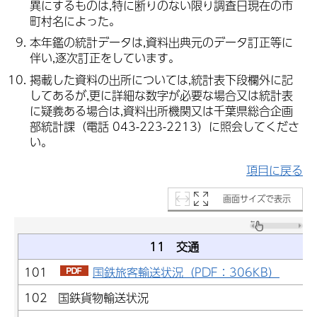
異にするものは,特に断りのない限り調査日現在の市
町村名によった。
本年鑑の統計データは,資料出典元のデータ訂正等に
伴い,逐次訂正をしています。
掲載した資料の出所については,統計表下段欄外に記
してあるが,更に詳細な数字が必要な場合又は統計表
に疑義ある場合は,資料出所機関又は千葉県総合企画
部統計課（電話 043-223-2213）に照会してくださ
い。
項目に戻る
画面サイズで表示
11 交通
101
国鉄旅客輸送状況（PDF：306KB）
102 国鉄貨物輸送状況