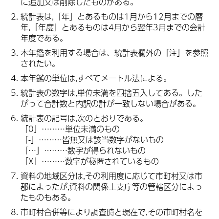
に追加又は削除したものがある。
統計表は,「年」とあるものは1月から12月までの暦
年,「年度」とあるものは4月から翌年3月までの会計
年度である。
本年鑑を利用する場合は、統計表欄外の「注」を参照
されたい。
本年鑑の単位は,すべてメートル法による。
統計表の数字は,単位未満を四捨五入してある。した
がって合計数と内訳の計が一致しない場合がある。
統計表の記号は,次のとおりである。
「0」………単位未満のもの
「-」………皆無又は該当数字がないもの
「…」………数字が得られないもの
「X」………数字が秘匿されているもの
資料の地域区分は,その利用度に応じて市町村又は市
郡によったが,資料の関係上支庁等の管轄区分によっ
たものもある。
市町村合併等により調査時と現在で,その市町村名を