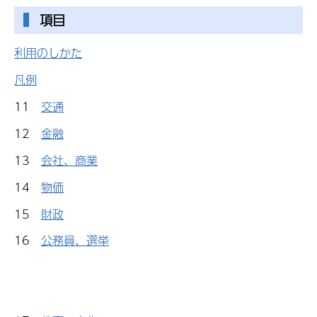
項目
利用のしかた
凡例
11
交通
12
金融
13
会社、商業
14
物価
15
財政
16
公務員、選挙