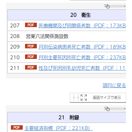
20 衛生
207
医療機関及び同関係者数（PDF：173KB）
208 営業六法関係施設数
209
月別伝染病患者死亡者数（PDF：189KB）
210
月別主要死因別死亡者数（PDF：237KB）
211
性及び死因別乳幼児死亡者数（PDF：117K
項目に戻る
画面サイズで表示
21 附録
主要経済指標（PDF：221KB）