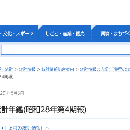
・文化・スポーツ
しごと・産業・観光
環境・まちづ
報・統計
>
統計情報
>
統計情報総合案内
>
統計情報の広場(千葉県の統
第4期報)
25)年8月6日
計年鑑(昭和28年第4期報)
（千葉県の統計情報）へ