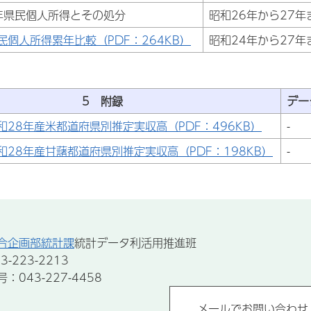
年県民個人所得とその処分
昭和26年から27年
民個人所得累年比較（PDF：264KB）
昭和24年から27年
5 附録
デー
和28年産米都道府県別推定実収高（PDF：496KB）
-
和28年産甘藷都道府県別推定実収高（PDF：198KB）
-
合企画部統計課
統計データ利活用推進班
-223-2213
043-227-4458