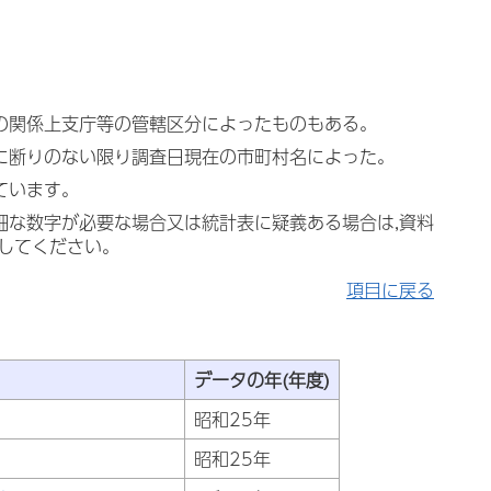
料の関係上支庁等の管轄区分によったものもある。
特に断りのない限り調査日現在の市町村名によった。
ています。
細な数字が必要な場合又は統計表に疑義ある場合は,資料
会してください。
項目に戻る
データの年(年度)
昭和25年
昭和25年