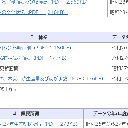
作物収穫面積及び収穫高（PDF：2,569KB）
昭和28
家の文化状況（PDF：1,216KB）
昭和28
3 林業
データの
町村別林野面積（PDF：1,180KB）
昭和26
私有林伐採面積（PDF：177KB）
昭和27
林更新面積
昭和27
材、木炭、薪生産量及び炭がま数（PDF：176KB）
昭和27
産物生産量
-
4 県民所得
データの年(年度
和27年生産県民所得（PDF：273KB）
昭和26年から27年