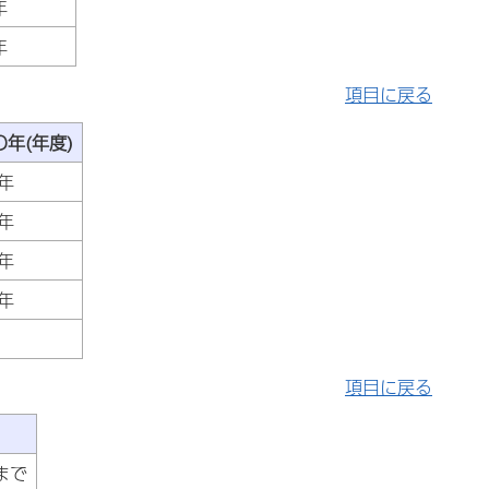
年
年
項目に戻る
年(年度)
年
年
年
年
項目に戻る
)
まで