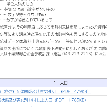
……単位未満のもの
……皆無又は該当数字がないもの
……数字が得られないもの
……数字が秘匿されているもの
域区分は,その利用度に応じて市町村又は市郡によったが,資
併等により調査時と現在で,その市町村名を異にするものは,
統計データは,資料出典元のデータ訂正等に伴い,逐次訂正をし
資料の出所については,統計表下段欄外に記してあるが,更に詳
又は千葉県総合企画部統計課（電話 043-223-2213）に照
1 人口
令（各才）配偶関係及び男女別人口（PDF：479KB）
業状態及び男女別14才以上人口（PDF：1,785KB）