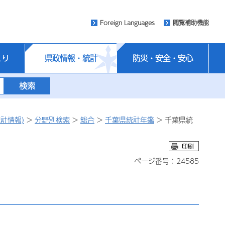
Foreign Languages
閲覧補助機能
くり
県政情報・統計
防災・安全・安心
計情報)
>
分野別検索
>
総合
>
千葉県統計年鑑
> 千葉県統
ページ番号：24585