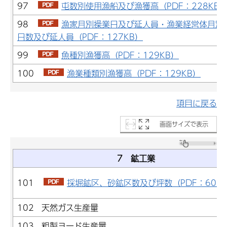
97
屯数別使用漁船及び漁獲高（PDF：228KB
98
漁家月別操業日及び延人員・漁業経営体月別
日数及び延人員（PDF：127KB）
99
魚種別漁獲高（PDF：129KB）
100
漁業種類別漁獲高（PDF：129KB）
項目に戻る
画面サイズで表示
7 鉱工業
101
採堀鉱区、砂鉱区数及び坪数（PDF：60K
102 天然ガス生産量
103 粗製ヨード生産量