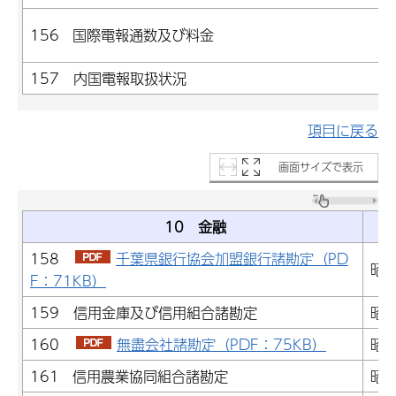
156 国際電報通数及び料金
157 内国電報取扱状況
項目に戻る
画面サイズで表示
10 金融
158
千葉県銀行協会加盟銀行諸勘定（PD
昭和
F：71KB）
159 信用金庫及び信用組合諸勘定
昭和
160
無盡会社諸勘定（PDF：75KB）
昭和
161 信用農業協同組合諸勘定
昭和