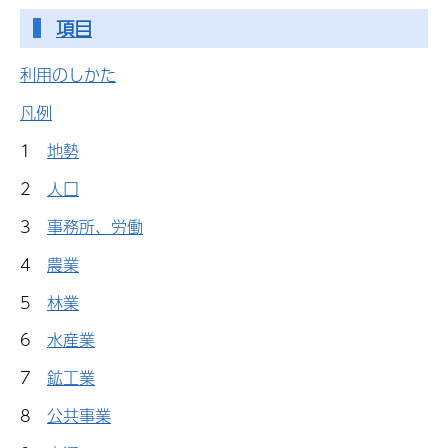
項目
利用のしかた
凡例
1
地勢
2
人口
3
事務所、労働
4
農業
5
林業
6
水産業
7
鉱工業
8
公共事業