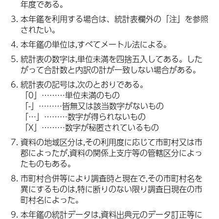
年度である。
本年鑑を利用する場合は、統計表欄外の「注」を参照
されたい。
本年鑑の単位は,すべてメートル法による。
統計表の数字は,単位未満を四捨五入してある。した
がって合計数と内訳の計が一致しない場合がある。
統計表の記号は,次のとおりである。
「0」………単位未満のもの
「-」………皆無又は該当数字がないもの
「…」………数字が得られないもの
「X」………数字が秘匿されているもの
資料の地域区分は,その利用度に応じて市町村又は市
郡によったが,資料の関係上支庁等の管轄区分によっ
たものもある。
市町村合併等により調査時と現在で,その市町村名を
異にするものは,特に断りのない限り調査日現在の市
町村名によった。
本年鑑の統計データは,資料出典元のデータ訂正等に