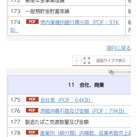
172 郵便年金事業成績
昭和
173 一般預貯金貯蓄実績
昭和
174
県内業種別銀行賃出高（PDF：97K
昭和
B）
月
項目に戻る
画面サイズで表示
11 会社、商業
175
会社表（PDF：64KB）
176
酒類消費石数及び金額（PDF：79KB）
177 製造たばこ売渡数量及び金額
178
産業別（細分類）店舗数、従業者数売上高