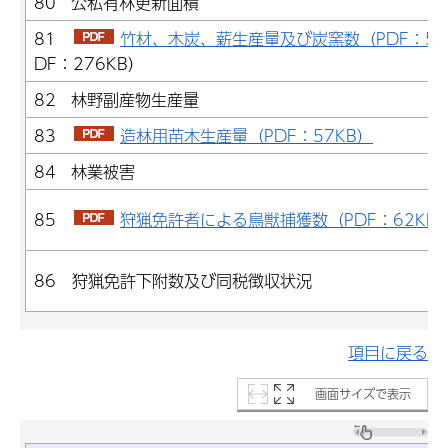
80 公私有林更新面積
81
竹材、木炭、薪生産量及び炭窯数（PDF：59
DF：276KB）
82 林野副産物生産量
83
造林用苗木生産量（PDF：57KB）
84 林業被害
85
狩猟免許者による鳥獣捕獲数（PDF：62KB
86 狩猟免許下附数及び同税徴収状況
項目に戻る
画面サイズで表示