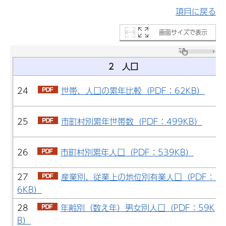
項目に戻る
画面サイズで表示
2 人口
24
世帯、人口の累年比較（PDF：62KB）
25
市町村別累年世帯数（PDF：499KB）
26
市町村別累年人口（PDF：539KB）
27
産業別、従業上の地位別有業人口（PDF：13
6KB）
28
年齢別（数え年）男女別人口（PDF：59K
B）