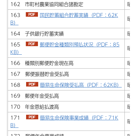
162 市町村農業協同組合諸勘定
昭和
163
国民貯蓄組合貯蓄実績（PDF：62K
昭和
B）
164 子供銀行貯蓄実績
昭和
165
郵便貯金種類別預払状況（PDF：85
昭和
KB）
166 種類別郵便貯金現在高
昭和
167 郵便振替貯金受払高
昭和
168
簡易生命保険受払高（PDF：62KB）
昭和
169 郵便年金受払高
昭和
170 年金恩給払渡高
昭和
171
簡易生命保険事業成績（PDF：71K
昭和
B）