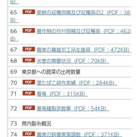
B）
65
果樹の収穫面積及び収穫高の2（PDF：385K
B）
66
農作物の作付面積及び収穫高（PDF：462K
B）
67
農家の農産加工品生産高（PDF：472KB）
68
米麦の需要状況（PDF：70KB）
69 東京都への蔬菜の出荷数量
70
葉たばこ耕作実績（PDF：284KB）
71
養蚕（PDF：315KB）
72
養蚕種製造数量（PDF：54KB）
73 県内製糸概況
74
農家の飼養家畜頭数（PDF：371KB）