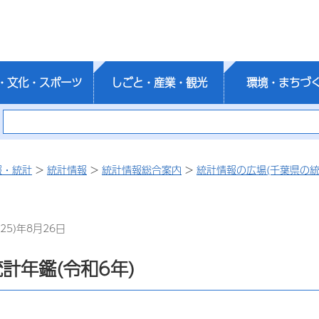
・文化・スポーツ
しごと・産業・観光
環境・まちづ
報・統計
>
統計情報
>
統計情報総合案内
>
統計情報の広場(千葉県の統
25)年8月26日
計年鑑(令和6年)