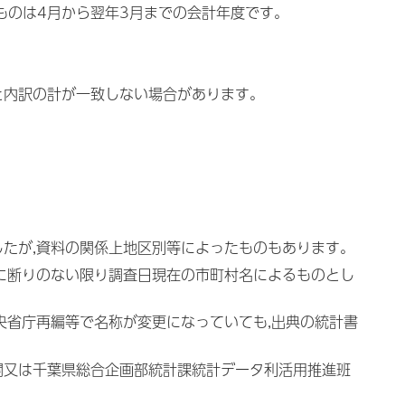
るものは4月から翌年3月までの会計年度です。
と内訳の計が一致しない場合があります。
したが,資料の関係上地区別等によったものもあります。
特に断りのない限り調査日現在の市町村名によるものとし
央省庁再編等で名称が変更になっていても,出典の統計書
関又は千葉県総合企画部統計課統計データ利活用推進班