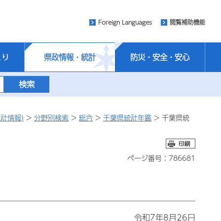
Foreign Languages
閲覧補助機能
くり
県政情報・統計
防災・安全・安心
計情報)
>
分野別検索
>
総合
>
千葉県統計年鑑
> 千葉県統
ページ番号：786681
令和7年8月26日