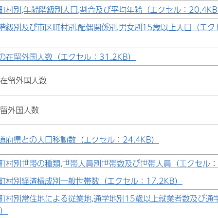
町村別,年齢階級別人口,割合及び平均年齢（エクセル：20.4K
階級別及び市区町村別,配偶関係別,男女別15歳以上人口（エク
の在留外国人数（エクセル：31.2KB）
別在留外国人数
在留外国人数
道府県との人口移動数（エクセル：24.4KB）
町村別世帯の種類,世帯人員別世帯数及び世帯人員（エクセル：3
町村別経済構成別一般世帯数（エクセル：17.2KB）
町村別常住地による従業地,通学地別15歳以上就業者数及び通
B）