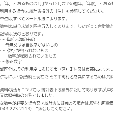
,「年」とあるものは1月から12月までの暦年,「年度」とあ
利用する場合は,統計表欄外の「注」を参照してください。
単位は,すべてメートル法によります。
数字は,単位未満を四捨五入してあります。したがって合計数
記号は,次のとおりです。
……単位未満のもの
……皆無又は該当数字がないもの
……数字が得られないもの
……数字が秘匿されているもの
……修正数字
域区分は,その利用度に応じて市（区）町村又は市郡によりま
併等により調査時と現在で,その市町村名を異にするものは,
資料の出所については,統計表下段欄外に記してありますが,中
又は照会時の名称としました。
な数字が必要な場合又は統計表に疑義ある場合は,資料出所機
043-223-2213）に照会してください。