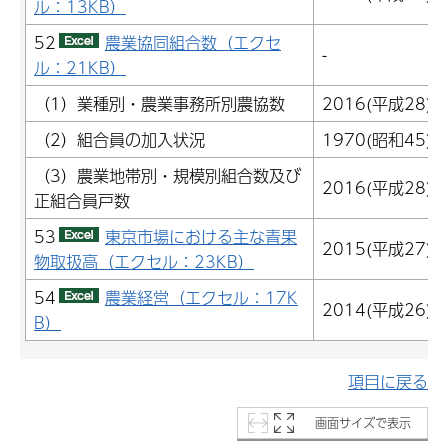
ル：13KB）
52
農業協同組合数（エクセ
-
ル：21KB）
（1）業種別・農業事務所別農協数
2016(平成28)
（2）組合員の加入状況
1970(昭和45)
（3）農業地帯別・規模別組合数及び
2016(平成28)
正組合員戸数
53
東京市場における主な青果
2015(平成27)
物取扱高（エクセル：23KB）
54
農業経営（エクセル：17K
2014(平成26)
B）
項目に戻る
画面サイズで表示