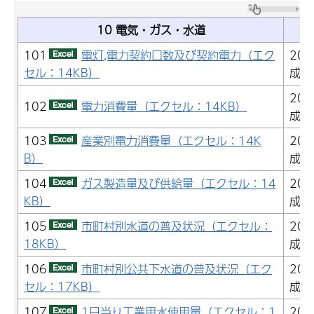
10 電気・ガス・水道
101
電灯,電力契約口数及び契約電力（エク
20
セル：14KB）
成2
20
102
電力消費量（エクセル：14KB）
成2
103
産業別電力消費量（エクセル：14K
20
B）
成2
104
ガス製造量及び供給量（エクセル：14
20
KB）
成2
105
市町村別水道の普及状況（エクセル：
20
18KB）
成2
106
市町村別公共下水道の普及状況（エク
20
セル：17KB）
成2
107
1日当り工業用水使用量（エクセル：1
20