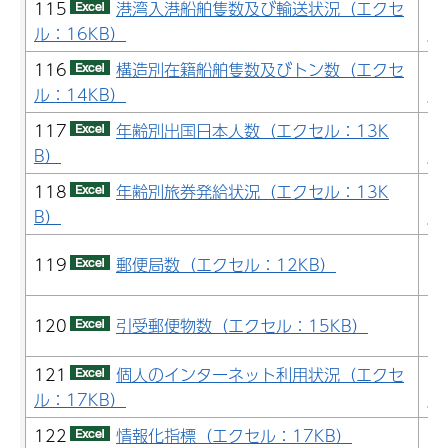
115
港湾入港船舶隻数及び輸送状況（エクセ
2
ル：16KB）
成
116
構造別在籍船舶隻数及びトン数（エクセ
2
ル：14KB）
成
117
年齢別出国日本人数（エクセル：13K
2
B）
成
118
年齢別旅券発給状況（エクセル：13K
2
B）
成
2
119
郵便局数（エクセル：12KB）
(
2
120
引受郵便物数（エクセル：15KB）
(
121
個人のインターネット利用状況（エクセ
2
ル：17KB）
成
122
情報化指標（エクセル：17KB）
2