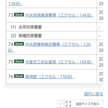
13KB）
28)
201
73
内水面漁業漁獲量（エクセル：14KB）
28)
（1）水系別漁獲量
-
（2）魚種別漁獲量
-
74
内水面養殖業収穫量（エクセル：12K
201
B）
28)
201
75
水産加工品生産高（エクセル：16KB）
28)
201
76
漁港数（エクセル：15KB）
30)
項目に戻る
画面サイズで表示