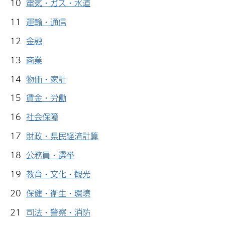
10
電気・ガス・水道
11
運輸・通信
12
金融
13
商業
14
物価・家計
15
賃金・労働
16
社会保障
17
財政・県民経済計算
18
公務員・選挙
19
教育・文化・観光
20
保健・衛生・環境
21
司法・警察・消防