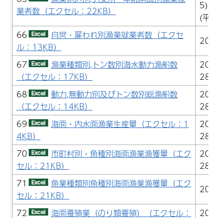
5)年
業者数（エクセル：22KB）
(平成
66
自営・雇われ別漁業就業者数（エクセ
201
ル：13KB）
67
漁業種類別,トン数別海水動力漁船数
200
（エクセル：17KB）
28)
68
動力,無動力別及びトン数別総漁船数
200
（エクセル：14KB）
28)
69
海面・内水面漁業生産量（エクセル：1
201
4KB）
28)
70
市町村別・魚種別海面漁業漁獲量（エク
200
セル：21KB）
28)
71
魚業種類別魚種別海面漁業漁獲量（エク
201
セル：21KB）
72
海面養殖業（のり類養殖）（エクセル：
201