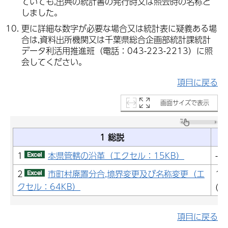
ていても,出典の統計書の発行時又は照会時の名称と
しました。
更に詳細な数字が必要な場合又は統計表に疑義ある場
合は,資料出所機関又は千葉県総合企画部統計課統計
データ利活用推進班（電話：043-223-2213）に照
会してください。
項目に戻る
画面サイズで表示
1 総説
1
本県管轄の沿革（エクセル：15KB）
-
2
市町村廃置分合,境界変更及び名称変更（エ
19
クセル：64KB）
(平
項目に戻る