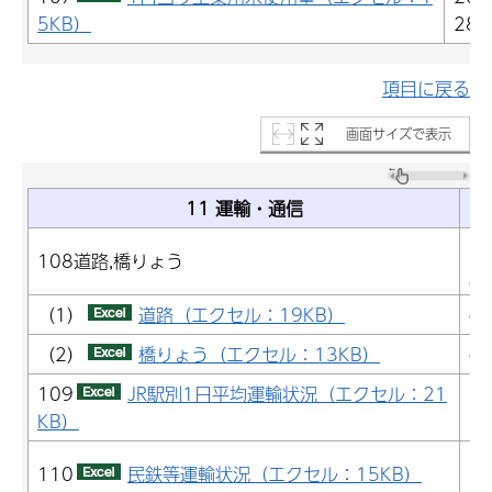
5KB）
28)
項目に戻る
画面サイズで表示
11 運輸・通信
2
108道路,橋りょう
成
（1）
道路（エクセル：19KB）
-
（2）
橋りょう（エクセル：13KB）
-
109
JR駅別1日平均運輸状況（エクセル：21
2
KB）
2
110
民鉄等運輸状況（エクセル：15KB）
(