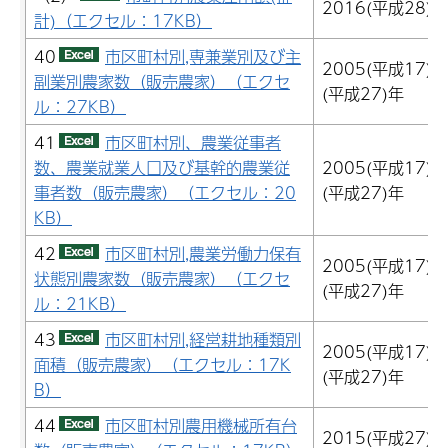
2016(平成28)年
計)（エクセル：17KB）
40
市区町村別,専兼業別及び主
2005(平成17)
副業別農家数（販売農家）（エクセ
(平成27)年
ル：27KB）
41
市区町村別、農業従事者
数、農業就業人口及び基幹的農業従
2005(平成17)
事者数（販売農家）（エクセル：20
(平成27)年
KB）
42
市区町村別,農業労働力保有
2005(平成17)
状態別農家数（販売農家）（エクセ
(平成27)年
ル：21KB）
43
市区町村別,経営耕地種類別
2005(平成17)
面積（販売農家）（エクセル：17K
(平成27)年
B）
44
市区町村別農用機械所有台
2015(平成27)年