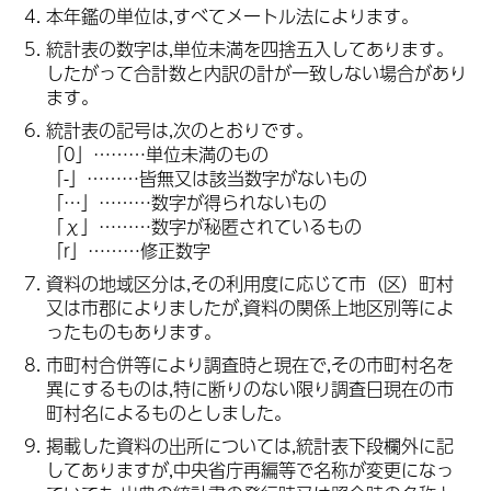
本年鑑の単位は,すべてメートル法によります。
統計表の数字は,単位未満を四捨五入してあります。
したがって合計数と内訳の計が一致しない場合があり
ます。
統計表の記号は,次のとおりです。
「0」………単位未満のもの
「-」………皆無又は該当数字がないもの
「…」………数字が得られないもの
「χ」………数字が秘匿されているもの
「r」………修正数字
資料の地域区分は,その利用度に応じて市（区）町村
又は市郡によりましたが,資料の関係上地区別等によ
ったものもあります。
市町村合併等により調査時と現在で,その市町村名を
異にするものは,特に断りのない限り調査日現在の市
町村名によるものとしました。
掲載した資料の出所については,統計表下段欄外に記
してありますが,中央省庁再編等で名称が変更になっ