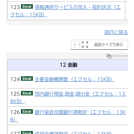
123
情報通信サービスの加入・契約状況（エ
2
クセル：15KB）
(
項目に戻る
画面サイズで表示
12 金融
124
主要金融機関数（エクセル：15KB）
125
国内銀行預金,現金,貸出金（エクセル：13.
8KB）
126
銀行協会加盟銀行諸勘定（エクセル：13K
B）
127
信用金庫諸勘定（エクセル：13KB）