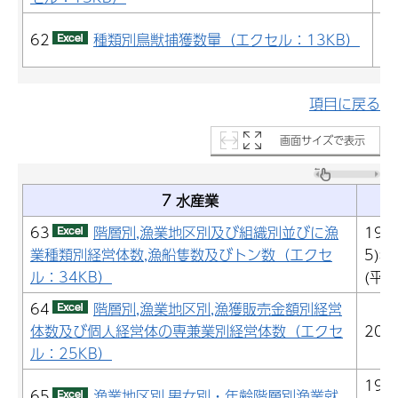
2
62
種類別鳥獣捕獲数量（エクセル：13KB）
(
項目に戻る
画面サイズで表示
7 水産業
63
階層別,漁業地区別及び組織別並びに漁
199
業種類別経営体数,漁船隻数及びトン数（エクセ
5)年
ル：34KB）
(平成
64
階層別,漁業地区別,漁獲販売金額別経営
体数及び個人経営体の専兼業別経営体数（エクセ
201
ル：25KB）
199
65
漁業地区別,男女別・年齢階層別漁業就