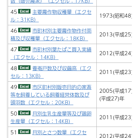
数（販売農家）（エクセル：17KB）
45
主要農作物収穫量（エクセ
1973(昭和48)
ル：31KB）
46
市町村別主要農作物作付面
2013(平成25)
積及び収穫量（エクセル：18KB）
47
市町村別葉たばこ買入実績
2012(平成24)
（エクセル：14KB）
48
養蚕戸数及び収繭高（エク
2011(平成23)
セル：13KB）
49
市区町村別販売目的の家畜
2005(平成17)
等を飼養している飼養経営体数及び
(平成27)年
頭羽数（エクセル：20KB）
50
月別生乳生産量等及び鶏卵
2011(平成23)
生産量（エクセル：14KB）
51
月別とさつ数量（エクセ
2012(平成24)