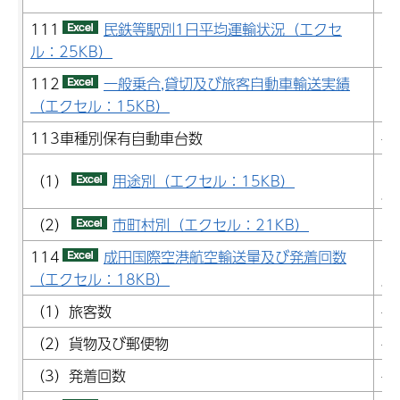
111
民鉄等駅別1日平均運輸状況（エクセ
2
ル：25KB）
112
一般乗合,貸切及び旅客自動車輸送実績
2
（エクセル：15KB）
(
113車種別保有自動車台数
-
2
（1）
用途別（エクセル：15KB）
成
（2）
市町村別（エクセル：21KB）
2
114
成田国際空港航空輸送量及び発着回数
2
（エクセル：18KB）
成
（1）旅客数
-
（2）貨物及び郵便物
-
（3）発着回数
-