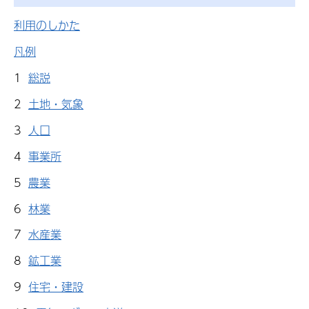
利用のしかた
凡例
1
総説
2
土地・気象
3
人口
4
事業所
5
農業
6
林業
7
水産業
8
鉱工業
9
住宅・建設