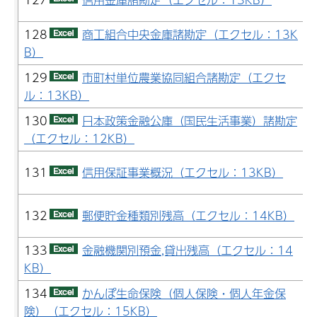
128
商工組合中央金庫諸勘定（エクセル：13K
B）
129
市町村単位農業協同組合諸勘定（エクセ
ル：13KB）
130
日本政策金融公庫（国民生活事業）諸勘定
（エクセル：12KB）
131
信用保証事業概況（エクセル：13KB）
132
郵便貯金種類別残高（エクセル：14KB）
133
金融機関別預金,貸出残高（エクセル：14
KB）
134
かんぽ生命保険（個人保険・個人年金保
険）（エクセル：15KB）