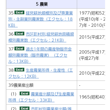
5 農業
デ
35
経営耕地規模別及び専兼業
1977(昭和52)
別・主副業別農家数（エクセル：18
(平成10)年・20
KB）
7)年・2010(平
36
市区町村別,経営耕地面積規
2015(平成27)年
模別農家数（エクセル：21KB）
37
過去1年間の農産物販売金
2005(平成17)
額別農家数（販売農家）（エクセ
(平成27)年
ル：13KB）
38
生産農業所得・生産性（エ
2010(平成22)
クセル：12KB）
39農業産出額
-
（1）
農業産出額及び生産農業
1965(昭和40)
所得（エクセル：33KB）
（2）
市町村別農業産出額(推