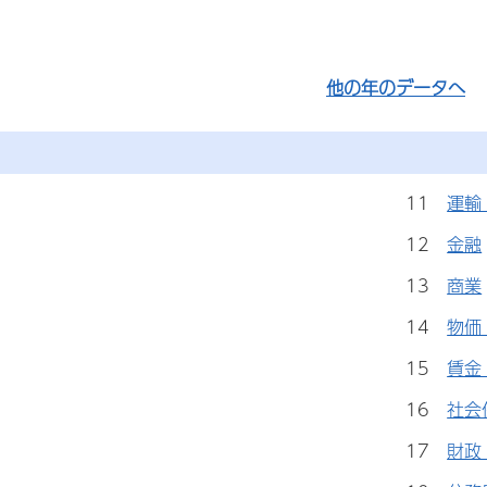
他の年のデータへ
11
運輸
12
金融
13
商業
14
物価
15
賃金
16
社会
17
財政