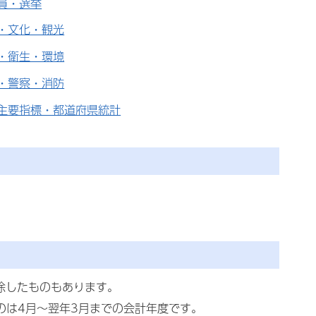
員・選挙
・文化・観光
・衛生・環境
・警察・消防
主要指標・都道府県統計
除したものもあります。
ものは4月～翌年3月までの会計年度です。