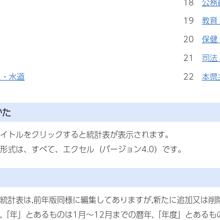
18
公務
19
教育
20
保健
21
司法
ス・水道
22
本県
かた
イトルをクリックすると統計表が表示されます。
形式は、すべて、エクセル（バージョン4.0）です。
統計表は,前年版同様に編集してありますが,新たに追加又は削
,「年」とあるものは1月～12月までの暦年,「年度」とある