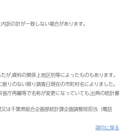
と内訳の計が一致しない場合があります。
したが,資料の関係上地区別等によったものもあります。
特に断りのない限り調査日現在の市町村名によりました。
央省庁再編等で名称が変更になっていても,出典の統計書
関又は千葉県総合企画部統計課企画調整班担当（電話
項目に戻る