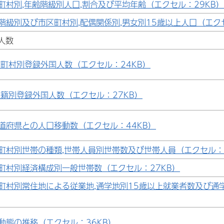
町村別,年齢階級別人口,割合及び平均年齢（エクセル：29KB）
階級別及び市区町村別,配偶関係別,男女別15歳以上人口（エクセ
人数
市町村別登録外国人数（エクセル：24KB）
籍別登録外国人数（エクセル：27KB）
道府県との人口移動数（エクセル：44KB）
町村別世帯の種類,世帯人員別世帯数及び世帯人員（エクセル：5
町村別経済構成別一般世帯数（エクセル：27KB）
町村別常住地による従業地,通学地別15歳以上就業者数及び通
動態の推移（エクセル：36KB）