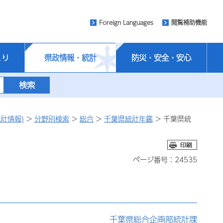
Foreign Languages
閲覧補助機能
くり
県政情報・統計
防災・安全・安心
計情報)
>
分野別検索
>
総合
>
千葉県統計年鑑
> 千葉県統
ページ番号：24535
千葉県総合企画部統計課