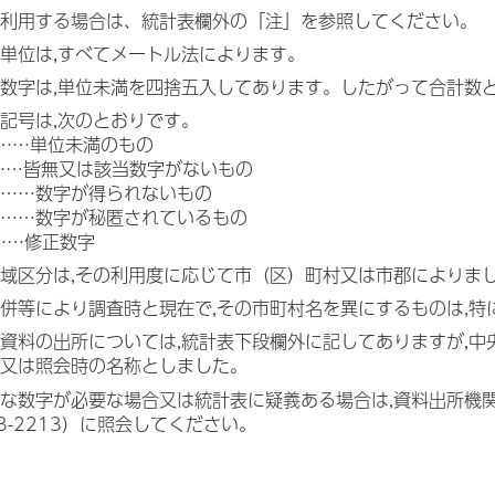
利用する場合は、統計表欄外の「注」を参照してください。
単位は,すべてメートル法によります。
数字は,単位未満を四捨五入してあります。したがって合計数
記号は,次のとおりです。
……単位未満のもの
……皆無又は該当数字がないもの
……数字が得られないもの
……数字が秘匿されているもの
……修正数字
域区分は,その利用度に応じて市（区）町村又は市郡によりま
併等により調査時と現在で,その市町村名を異にするものは,
資料の出所については,統計表下段欄外に記してありますが,中
又は照会時の名称としました。
な数字が必要な場合又は統計表に疑義ある場合は,資料出所機
23-2213）に照会してください。