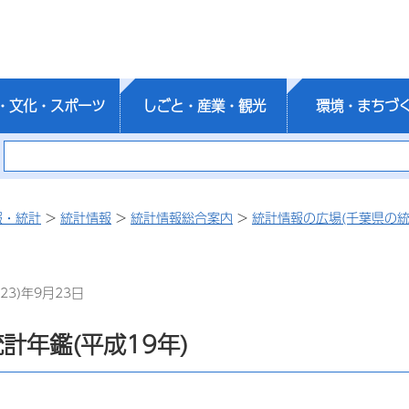
・文化・スポーツ
しごと・産業・観光
環境・まちづ
報・統計
>
統計情報
>
統計情報総合案内
>
統計情報の広場(千葉県の統
23)年9月23日
計年鑑(平成19年)