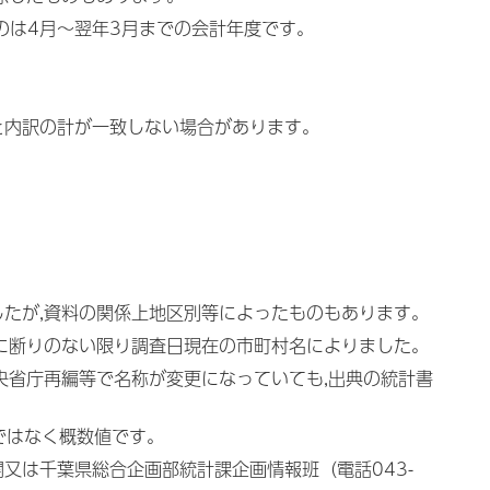
ものは4月～翌年3月までの会計年度です。
と内訳の計が一致しない場合があります。
したが,資料の関係上地区別等によったものもあります。
特に断りのない限り調査日現在の市町村名によりました。
央省庁再編等で名称が変更になっていても,出典の統計書
ではなく概数値です。
又は千葉県総合企画部統計課企画情報班（電話043-