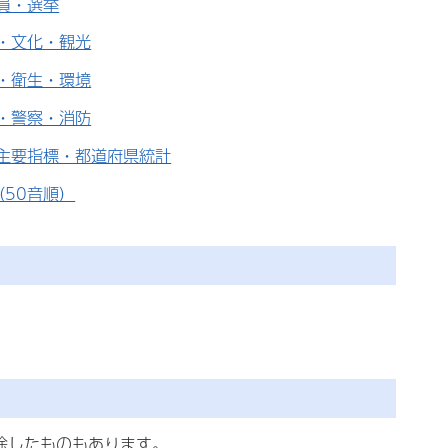
員・選挙
・文化・観光
・衛生・環境
・警察・消防
主要指標・都道府県統計
（50音順）
除したものもあります。