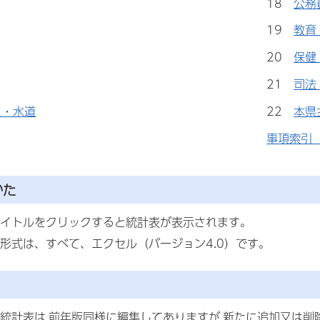
18
公務
19
教育
20
保健
21
司法
ス・水道
22
本県
事項索引
かた
イトルをクリックすると統計表が表示されます。
形式は、すべて、エクセル（バージョン4.0）です。
統計表は,前年版同様に編集してありますが,新たに追加又は削