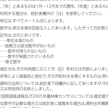
,「年」とあるものは1月～12月までの暦年,「年度」とある
利用する場合は、統計表欄外の「注」を参照してください。
単位は,すべてメートル法によります。
数字は,単位未満を四捨五入してあります。したがって合計数
記号は,次のとおりです。
……単位未満のもの
……皆無又は該当数字がないもの
……数字が得られないもの
……数字が秘匿されているもの
……修正数字
域区分は,その利用度に応じて市（区）町村又は市群によりま
併等により調査時と現在で,その市町村名を異にするものは,
資料の出所については,統計表下段欄外に記してありますが,中
又は照会時の名称としました。
年国勢調査速報及び2005年農林業センサスについては,確定値
な数字が必要な場合又は統計表に疑義ある場合は,資料出所機関