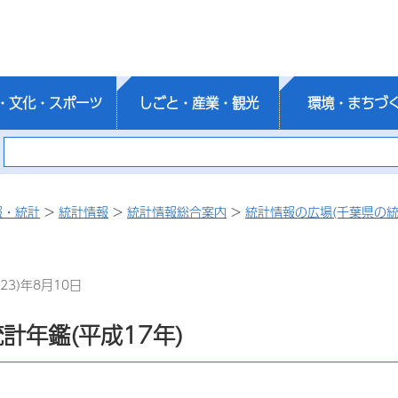
・文化・スポーツ
しごと・産業・観光
環境・まちづ
報・統計
>
統計情報
>
統計情報総合案内
>
統計情報の広場(千葉県の統
23)年8月10日
計年鑑(平成17年)