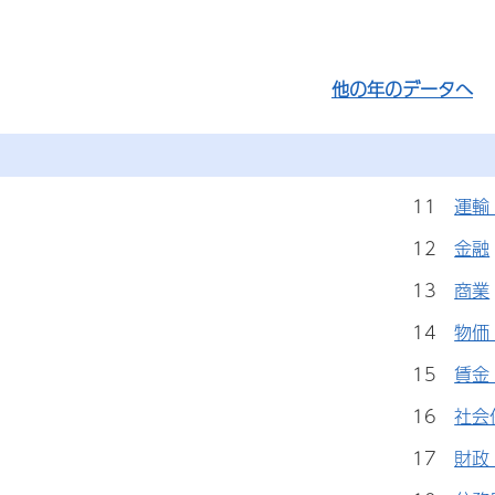
他の年のデータへ
11
運輸
12
金融
13
商業
14
物価
15
賃金
16
社会
17
財政