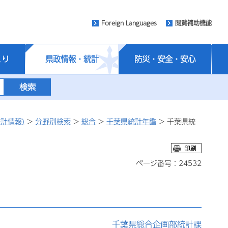
Foreign Languages
閲覧補助機能
くり
県政情報・統計
防災・安全・安心
計情報)
>
分野別検索
>
総合
>
千葉県統計年鑑
> 千葉県統
ページ番号：24532
千葉県総合企画部統計課