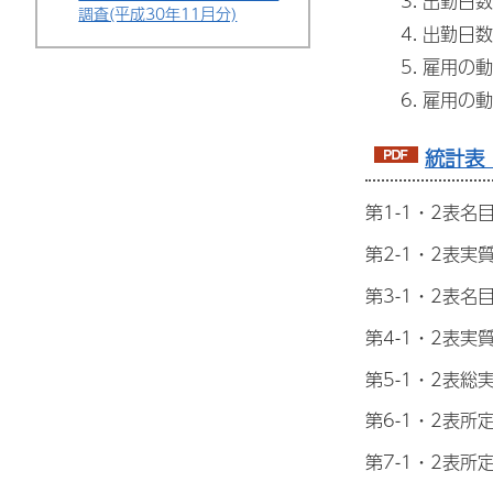
出勤日数
調査(平成30年11月分)
出勤日数
雇用の動
雇用の動
統計表（
第1-1・2表名
第2-1・2表実
第3-1・2表
第4-1・2表
第5-1・2表
第6-1・2表
第7-1・2表