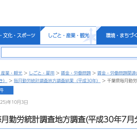
・文化・スポーツ
しごと・産業・観光
環境・まちづ
・産業・観光
>
しごと・雇用
>
賃金・労働問題
>
賃金・労働問題関連
き）
>
毎月勤労統計調査地方調査結果（平成30年）
> 千葉県毎月勤労
25)年10月3日
月勤労統計調査地方調査(平成30年7月