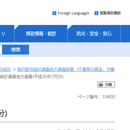
Foreign Languages
閲覧補助機能
くり
県政情報・統計
防災・安全・安心
の統計
>
毎月勤労統計調査地方調査結果（千葉県の賃金、労働
統計調査地方調査(平成30年7月分)
ページ番号：10800
分)