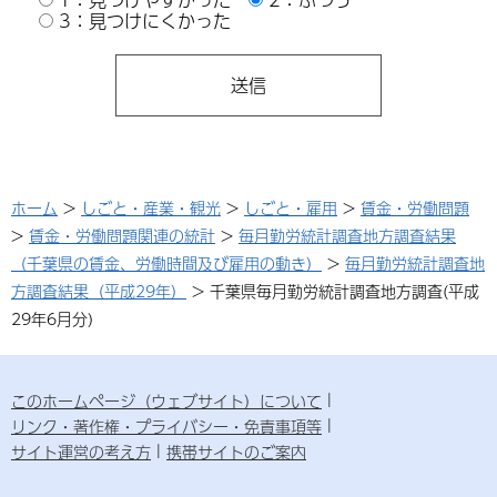
3：見つけにくかった
ホーム
>
しごと・産業・観光
>
しごと・雇用
>
賃金・労働問題
>
賃金・労働問題関連の統計
>
毎月勤労統計調査地方調査結果
（千葉県の賃金、労働時間及び雇用の動き）
>
毎月勤労統計調査地
方調査結果（平成29年）
> 千葉県毎月勤労統計調査地方調査(平成
29年6月分)
このホームページ（ウェブサイト）について
リンク・著作権・プライバシー・免責事項等
サイト運営の考え方
携帯サイトのご案内