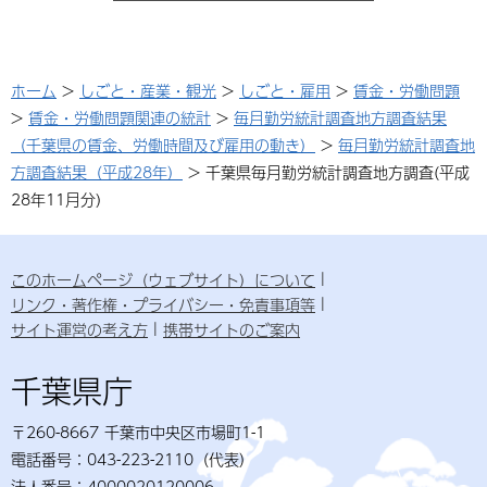
ホーム
>
しごと・産業・観光
>
しごと・雇用
>
賃金・労働問題
>
賃金・労働問題関連の統計
>
毎月勤労統計調査地方調査結果
（千葉県の賃金、労働時間及び雇用の動き）
>
毎月勤労統計調査地
方調査結果（平成28年）
> 千葉県毎月勤労統計調査地方調査(平成
28年11月分)
このホームページ（ウェブサイト）について
リンク・著作権・プライバシー・免責事項等
サイト運営の考え方
携帯サイトのご案内
千葉県庁
〒260-8667 千葉市中央区市場町1-1
電話番号：043-223-2110（代表）
法人番号：4000020120006