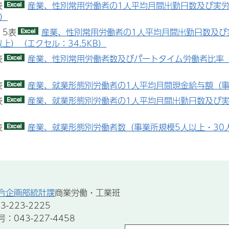
表
産業、性別常用労働者の1人平均月間出勤日数及び実労
B）
・5表
産業、性別常用労働者の1人平均月間出勤日数及び実
以上）（エクセル：34.5KB）
表
産業、性別常用労働者数及びパートタイム労働者比率（
表
産業、就業形態別労働者の1人平均月間現金給与額（事
表
産業、就業形態別労働者の1人平均月間出勤日数及び実
）
表
産業、就業形態別労働者数（事業所規模5人以上・30人
合企画部統計課
商業労働・工業班
-223-2225
043-227-4458