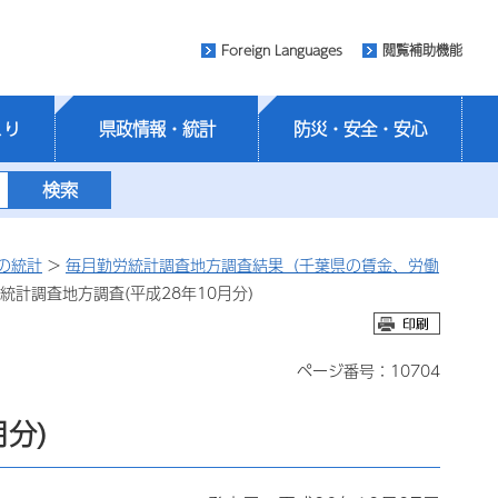
Foreign Languages
閲覧補助機能
くり
県政情報・統計
防災・安全・安心
の統計
>
毎月勤労統計調査地方調査結果（千葉県の賃金、労働
統計調査地方調査(平成28年10月分)
ページ番号：10704
分)