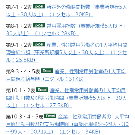
第7-1・2表
所定外労働時間指数（事業所規模5人
以上・30人以上）（エクセル：30KB）
第8-1・2表
常用雇用指数（事業所規模5人以上・
30人以上）（エクセル：28KB）
第9-1・2表
産業、性別常用労働者の1人平均月間
現金給与額（事業所規模5人以上・30人以上）（エクセ
ル：25.5KB）
第9-3・4・5表
産業、性別常用労働者の1人平均
月間現金給与額（エクセル：31KB）
第10-1・2表
産業、性別常用労働者の1人平均月
間出勤日数及び実労働時間（事業所規模5人以上・30人
以上）（エクセル：27.5KB）
第10-3・4・5表
産業、性別常用労働者の1人平均
月間出勤日数及び実労働時間（事業所規模5～29人・30
～99人・100人以上）（エクセル：34KB）