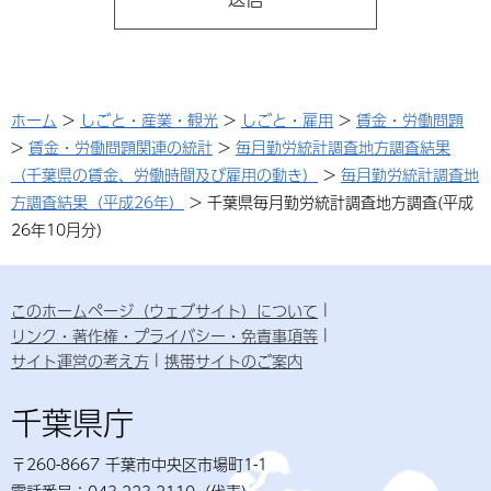
ホーム
>
しごと・産業・観光
>
しごと・雇用
>
賃金・労働問題
>
賃金・労働問題関連の統計
>
毎月勤労統計調査地方調査結果
（千葉県の賃金、労働時間及び雇用の動き）
>
毎月勤労統計調査地
方調査結果（平成26年）
> 千葉県毎月勤労統計調査地方調査(平成
26年10月分)
このホームページ（ウェブサイト）について
リンク・著作権・プライバシー・免責事項等
サイト運営の考え方
携帯サイトのご案内
千葉県庁
〒260-8667 千葉市中央区市場町1-1