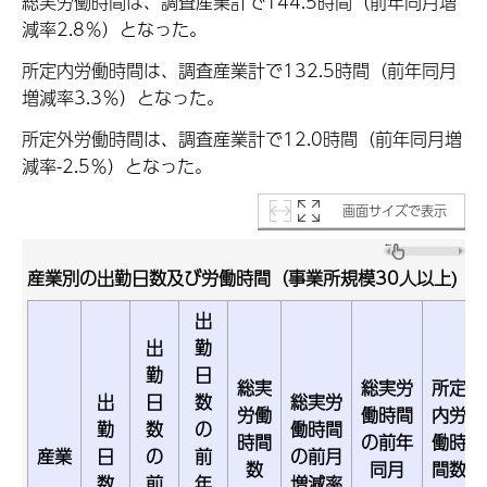
総実労働時間は、調査産業計で144.5時間（前年同月増
減率2.8％）となった。
所定内労働時間は、調査産業計で132.5時間（前年同月
増減率3.3％）となった。
所定外労働時間は、調査産業計で12.0時間（前年同月増
減率-2.5％）となった。
画面サイズで表示
産業別の出勤日数及び労働時間（事業所規模30人以上)
出
出
勤
勤
日
総実
総実労
所定
出
日
数
総実労
労働
働時間
内労
勤
数
の
働時間
時間
の前年
働時
産業
日
の
前
の前月
数
同月
間数
数
前
年
増減率