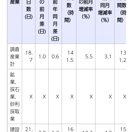
産業
日
の
前
の前月
数
同月
間数
数
前
年
増減率
（時
増減率
（時
(日)
月
同
（％）
間）
（％）
間）
差
月
(日)
差
(日)
調査
18.
14
13
産業
1.0
0.6
5.5
3.1
7
1.5
1.2
計
鉱
業,
採石
業,
X
X
X
X
X
X
X
砂利
採取
業
建設
21.
16
15