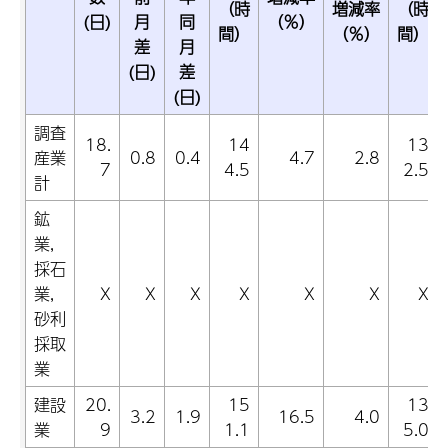
（時
増減率
（時
(日)
月
同
（％）
間）
（％）
間）
差
月
(日)
差
(日)
調査
18.
14
13
産業
0.8
0.4
4.7
2.8
7
4.5
2.5
計
鉱
業,
採石
業,
X
X
X
X
X
X
X
砂利
採取
業
建設
20.
15
13
3.2
1.9
16.5
4.0
業
9
1.1
5.0