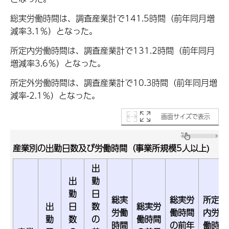
総実労働時間は、調査産業計で141.5時間（前年同月増
減率3.1％）となった。
所定内労働時間は、調査産業計で131.2時間（前年同月
増減率3.6％）となった。
所定外労働時間は、調査産業計で10.3時間（前年同月増
減率-2.1％）となった。
画面サイズで表示
産業別の出勤日数及び労働時間（事業所規模5人以上)
出
出
勤
勤
日
総実
総実労
所定
出
日
数
総実労
労働
働時間
内労
勤
数
の
働時間
時間
の前年
働時