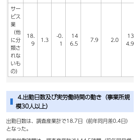
サー
ビス
業
（他
18.
-0.
14
13
に分
1.3
7.9
2.0
9
1
6.5
4.9
類さ
れな
いも
の）
4.出勤日数及び実労働時間の動き（事業所規
模30人以上）
出勤日数は、調査産業計で18.7日（前年同月差0.4日）
となった。